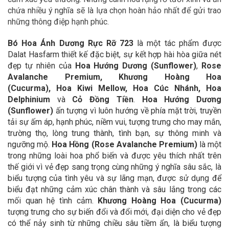
chứa nhiều ý nghĩa sẽ là lựa chọn hoàn hảo nhất để gửi trao
những thông điệp hạnh phúc.
Bó Hoa Ánh Dương Rực Rỡ 723
là một tác phẩm được
Dalat Hasfarm thiết kế đặc biệt, sự kết hợp hài hòa giữa nét
đẹp tự nhiên của
Hoa Hướng Dương (Sunflower)
,
Rose
Avalanche Premium, Khương Hoàng Hoa
(Cucurma), Hoa Kiwi Mellow, Hoa Cúc Nhánh, Hoa
Delphinium
và
Cỏ Đồng Tiền
.
Hoa Hướng Dương
(Sunflower)
ấn tượng vì luôn hướng về phía mặt trời, truyền
tải sự ấm áp, hạnh phúc, niềm vui, tượng trưng cho may mắn,
trường thọ, lòng trung thành, tình bạn, sự thông minh và
ngưỡng mộ.
Hoa Hồng (Rose Avalanche Premium)
là một
trong những loài hoa phổ biến và được yêu thích nhất trên
thế giới vì vẻ đẹp sang trọng cùng những ý nghĩa sâu sắc, là
biểu tượng của tình yêu và sự lãng mạn, được sử dụng để
biểu đạt những cảm xúc chân thành và sâu lắng trong các
mối quan hệ tình cảm.
Khương Hoàng Hoa (Cucurma)
tượng trưng cho sự biến đổi và đổi mới, đại diện cho vẻ đẹp
có thể nảy sinh từ những chiều sâu tiềm ẩn, là biểu tượng