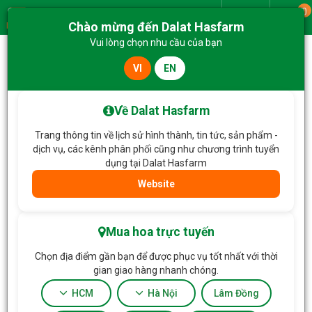
0
Giao từ
Chào mừng đến Dalat Hasfarm
Menu
Vui lòng chọn nhu cầu của bạn
VI
EN
Trang chủ
Hoa Tặng & Hoa Dịch Vụ
Bó Hoa Ánh Dương Rực Rỡ 723
Về Dalat Hasfarm
Trang thông tin về lịch sử hình thành, tin tức, sản phẩm -
dịch vụ, các kênh phân phối cũng như chương trình tuyển
dụng tại Dalat Hasfarm
Website
Mua hoa trực tuyến
Chọn địa điểm gần bạn để được phục vụ tốt nhất với thời
gian giao hàng nhanh chóng.
HCM
Hà Nội
Lâm Đồng