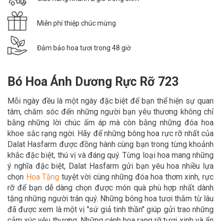
Miễn phí thiệp chúc mừng
Đảm bảo hoa tươi trong 48 giờ
Bó Hoa Ánh Dương Rực Rỡ 723
Mỗi ngày đều là một ngày đặc biệt để bạn thể hiện sự quan
tâm, chăm sóc đến những người bạn yêu thương không chỉ
bằng những lời chúc ấm áp mà còn bằng những đóa hoa
khoe sắc rạng ngời. Hãy để
những bông hoa rực rỡ nhất của
Dalat Hasfarm được đồng hành cùng bạn trong
từng khoảnh
khắc đặc biệt, thú vị và đáng quý. Từng loại hoa mang những
ý nghĩa đặc biệt, Dalat Hasfarm gửi bạn yêu hoa nhiều lựa
chọn
Hoa Tặn
g
tuyệt vời cùng những đóa hoa thơm xinh, rực
rỡ để bạn dễ dàng chọn được món quà phù hợp nhất dành
tặng những người trân quý. Những bông hoa tươi thắm từ lâu
đã được xem là một vị "sứ giả tinh thần" giúp gửi trao những
cảm xúc yêu thương. Những cánh hoa rạng rỡ tươi xinh và ẩn