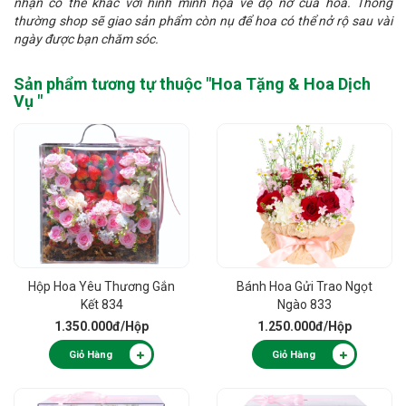
nhận có thể khác với hình minh họa về độ nở của hoa. Thông
thường shop sẽ giao sản phẩm còn nụ để hoa có thể nở rộ sau vài
ngày được bạn chăm sóc.
Sản phẩm tương tự thuộc "
Hoa Tặng & Hoa Dịch
Vụ
"
Hộp Hoa Yêu Thương Gắn
Bánh Hoa Gửi Trao Ngọt
Kết 834
Ngào 833
1.350.000đ
/Hộp
1.250.000đ
/Hộp
Giỏ Hàng
Giỏ Hàng