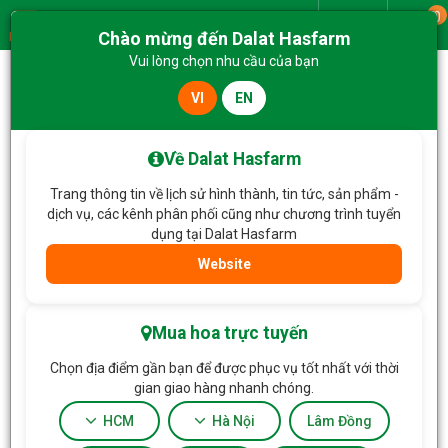
0
Giao từ
Chào mừng đến Dalat Hasfarm
Menu
Vui lòng chọn nhu cầu của bạn
VI
EN
Trang chủ
E-Gift Voucher
Phiếu quà tặng điện tử Dalat Hasfarm 2.000.000đ
Về Dalat Hasfarm
Trang thông tin về lịch sử hình thành, tin tức, sản phẩm -
dịch vụ, các kênh phân phối cũng như chương trình tuyển
dụng tại Dalat Hasfarm
Website
Mua hoa trực tuyến
Chọn địa điểm gần bạn để được phục vụ tốt nhất với thời
gian giao hàng nhanh chóng.
HCM
Hà Nội
Lâm Đồng