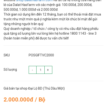
website
shop.dalathasfarm.com
và tất cả hệ thống cửa hàng bán
lẻ của Dalat Hasfarm với các mệnh giá: 100.000đ, 200.000đ,
500.000đ, 1.000.000đ và 2.000.000đ.
Thời gian sử dụng lên đến 12 tháng, bạn có thể thoải mái đặt mua
trước như một món quà ý nghĩa kèm một lời chúc bí mật để gửi
tặng những người trân quý.
Quý doanh nghiệp / tổ chức / công ty có nhu cầu đặt hàng phiếu
quà tặng số lượng lớn vui lòng liên hệ hotline 1800 1143 - line 3
(hoàn toàn miễn phí) để được tư vấn chi tiết!
SKU
POSGIFTVC2000
Số lượng
-
+
Giá bán tại shop Đại Lộ BD (Thủ Dầu Một)
2.000.000đ / Bộ