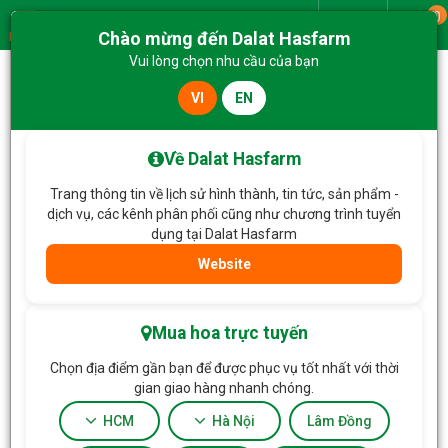
0
Giao từ
Chào mừng đến Dalat Hasfarm
Menu
Vui lòng chọn nhu cầu của bạn
VI
EN
Trang chủ
Hoa Chậu thiết kế
Chậu Cây Thiết Kế Nồng Ấm 220
Về Dalat Hasfarm
Trang thông tin về lịch sử hình thành, tin tức, sản phẩm -
dịch vụ, các kênh phân phối cũng như chương trình tuyển
dụng tại Dalat Hasfarm
Website
Mua hoa trực tuyến
Chọn địa điểm gần bạn để được phục vụ tốt nhất với thời
gian giao hàng nhanh chóng.
HCM
Hà Nội
Lâm Đồng