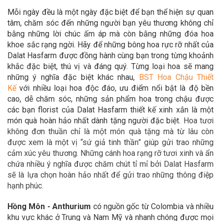
Mỗi ngày đều là một ngày đặc biệt để bạn thể hiện sự quan
tâm, chăm sóc đến những người bạn yêu thương không chỉ
bằng những lời chúc ấm áp mà còn bằng những đóa hoa
khoe sắc rạng ngời. Hãy để
những bông hoa rực rỡ nhất của
Dalat Hasfarm được đồng hành cùng bạn trong
từng khoảnh
khắc đặc biệt, thú vị và đáng quý. Từng loại hoa sẽ mang
những ý nghĩa đặc biệt khác nhau,
BST Hoa Chậu Thiết
Kế
với nhiều loại hoa độc đáo,
ưu điểm nổi bật là độ bền
cao, dễ chăm sóc, những sản phẩm hoa trong chậu được
các bạn florist của Dalat Hasfarm thiết kế xinh xắn là một
món quà hoàn hảo
nhất dành tặng người đặc biệt.
Hoa tươi
không đơn thuần chỉ là một món quà tặng mà từ lâu còn
được xem là một vị “sứ giả tinh thần” giúp gửi trao những
cảm xúc yêu thương. Những cánh hoa rạng rỡ tươi xinh và ẩn
chứa nhiều ý nghĩa được chăm chút tỉ mỉ bởi Dalat Hasfarm
sẽ là lựa chọn hoàn hảo nhất để gửi trao những thông điệp
hạnh phúc.
Hồng Môn - Anthurium
có nguồn gốc từ Colombia và nhiều
khu vực khác ở Trung và Nam Mỹ và nhanh chóng được mọi