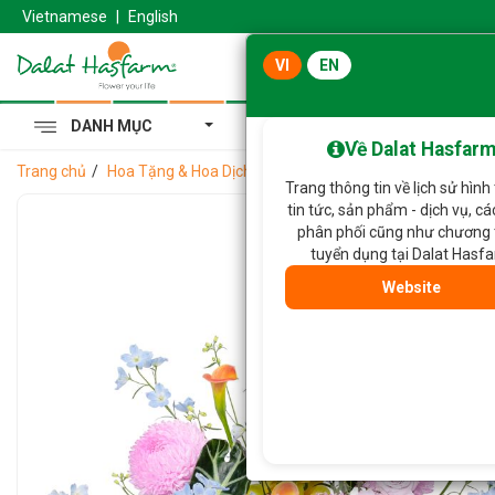
Vietnamese
|
English
VI
EN
DANH MỤC
Cẩm Tú Cầu Hoàng Gia
Về Dalat Hasfar
Trang chủ
Hoa Tặng & Hoa Dịch Vụ
Bình Hoa Nắng Ấm Dịu Dàng
Trang thông tin về lịch sử hình
tin tức, sản phẩm - dịch vụ, c
phân phối cũng như chương 
tuyển dụng tại Dalat Hasf
Website