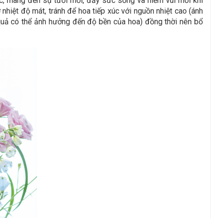
ệc, mang đến sự tươi mới, đầy sức sống và niềm vui mỗi khi
hiệt độ mát, tránh để hoa tiếp xúc với nguồn nhiệt cao (ánh
oa quả có thể ảnh hưởng đến độ bền của hoa) đồng thời nên bổ