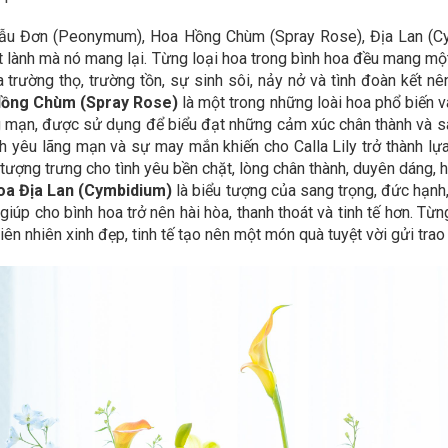
ẫu Đơn (Peonymum), Hoa Hồng Chùm (Spray Rose), Địa Lan (Cym
ốt lành mà nó mang lại. Từng loại hoa trong bình hoa đều mang một
trường thọ, trường tồn, sự sinh sôi, nảy nở và tình đoàn kết n
ồng Chùm (Spray Rose)
là một trong những loài hoa phổ biến v
ng mạn, được sử dụng để biểu đạt những cảm xúc chân thành và s
tình yêu lãng mạn và sự may mắn khiến cho Calla Lily trở thành lự
 tượng trưng cho tình yêu bền chặt, lòng chân thành, duyên dáng, 
oa Địa Lan (Cymbidium)
là biểu tượng của sang trọng, đức hạnh, v
úp cho bình hoa trở nên hài hòa, thanh thoát và tinh tế hơn. Từ
iên nhiên xinh đẹp, tinh tế tạo nên một món quà tuyệt vời gửi tra