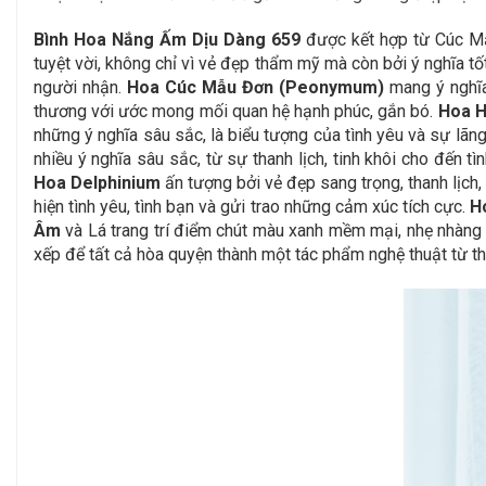
Bình Hoa Nắng Ấm Dịu Dàng 659
được kết hợp từ Cúc M
tuyệt vời, không chỉ vì vẻ đẹp thẩm mỹ mà còn bởi ý nghĩa t
người nhận.
Hoa
Cúc Mẫu Đơn (Peonymum)
mang ý nghĩa 
thương với ước mong mối quan hệ hạnh phúc, gắn bó.
Hoa H
những ý nghĩa sâu sắc, là biểu tượng của tình yêu và sự lã
nhiều ý nghĩa sâu sắc, từ sự thanh lịch, tinh khôi cho đến 
Hoa Delphinium
ấn tượng bởi vẻ đẹp sang trọng, thanh lịch,
hiện tình yêu, tình bạn và gửi trao những cảm xúc tích cực.
H
Âm
và Lá trang trí
điểm chút màu xanh mềm mại, nhẹ nhàng gi
xếp để tất cả hòa quyện thành một tác phẩm nghệ thuật từ th