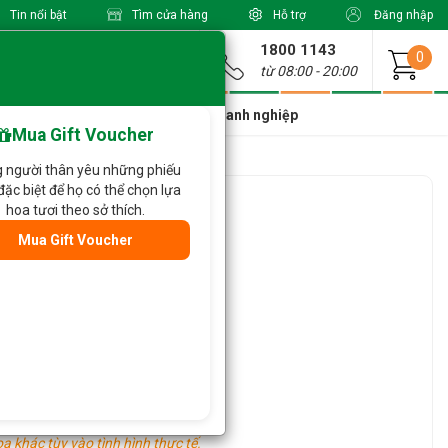
Tin nổi bật
Tìm cửa hàng
Hỗ trợ
Đăng nhập
1800 1143
Giao từ
0
từ 08:00 - 20:00
a Xinh Giá Tốt
Dành cho doanh nghiệp
Mua Gift Voucher
 người thân yêu những phiếu
đặc biệt để họ có thể chọn lựa
 659
hoa tươi theo sở thích.
Mua Gift Voucher
oa khác tùy vào tình hình thực tế.