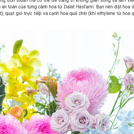
ng đơn thuần mà có thể để trang trí không gian sống và làm vi
an toàn của từng cành hoa từ Dalat Hasfarm. Bạn nên đặt hoa ở n
iệt), quạt gió trực tiếp và cạnh hoa quả chín (khí ethylene từ h