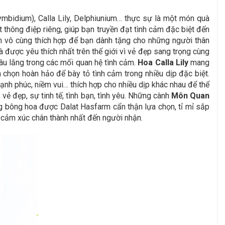
bidium), Calla Lily, Delphiunium… thực sự là một món quà
 thông điệp riêng, giúp bạn truyền đạt tình cảm đặc biệt đến
ên vô cùng thích hợp để bạn dành tặng cho những người thân
à được yêu thích nhất trên thế giới vì vẻ đẹp sang trọng cùng
âu lắng trong các mối quan hệ tình cảm.
Hoa Calla Lily
mang
a chọn hoàn hảo để bày tỏ tình cảm trong nhiều dịp đặc biệt.
hạnh phúc, niềm vui… thích hợp cho nhiều dịp khác nhau để thể
ẻ đẹp, sự tinh tế, tình bạn, tình yêu.
Những cành
Môn Quan
ng bông hoa được Dalat Hasfarm cẩn thận lựa chọn, tỉ mỉ sắp
o cảm xúc chân thành nhất đến người nhận.