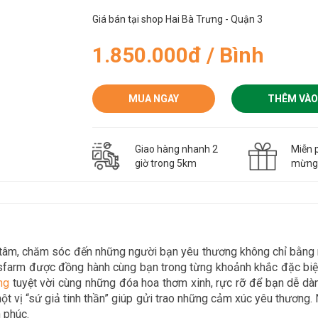
Giá bán tại shop Hai Bà Trưng - Quận 3
1.850.000đ / Bình
MUA NGAY
THÊM VÀO
Giao hàng nhanh 2
Miễn p
giờ trong 5km
mừn
n tâm, chăm sóc đến những người bạn yêu thương không chỉ bằn
asfarm được đồng hành cùng bạn trong
từng khoảnh khắc đặc biệt
n
g
tuyệt vời cùng những đóa hoa thơm xinh, rực rỡ để bạn dễ d
t vị “sứ giả tinh thần” giúp gửi trao những cảm xúc yêu thương. 
 phúc.