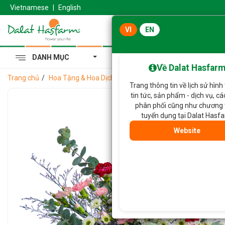
Vietnamese
|
English
VI
EN
DANH MỤC
Cẩm Tú Cầu Hoàng Gia
Về Dalat Hasfar
Trang chủ
Hoa Tặng & Hoa Dịch Vụ
Chậu Hoa Niềm Vui Nhỏ Bé 2
Trang thông tin về lịch sử hình
tin tức, sản phẩm - dịch vụ, c
phân phối cũng như chương 
tuyển dụng tại Dalat Hasf
Website