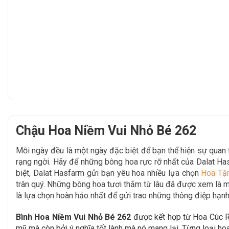
Chậu Hoa Niềm Vui Nhỏ Bé 262
Mỗi ngày đều là một ngày đặc biệt để bạn thể hiện sự qua
rạng ngời. Hãy để
những bông hoa rực rỡ nhất của Dalat H
biệt, Dalat Hasfarm gửi bạn yêu hoa nhiều lựa chọn
Hoa Tặ
trân quý. Những bông hoa tươi thắm từ lâu đã được xem là mộ
là lựa chọn hoàn hảo nhất để gửi trao những thông điệp hạnh
Bình Hoa Niềm Vui Nhỏ Bé 262
được kết hợp từ Hoa Cúc R
mỹ mà còn bởi ý nghĩa tốt lành mà nó mang lại. Từng loại ho