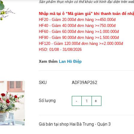
Sản phẩm thực nhận có thể khác với hình đại diện trên web
Nhập mã tại ô “Mã giảm giá” khi thanh toán để nh
HF20 - Giảm 20.000đ đơn hàng >=450.000đ
HF40 - Giảm 40.000đ đơn hàng >=750.000đ
HF60 - Giảm 60.000đ đơn hàng >=1.000.000đ
HF90 - Giảm 90.000đ đơn hàng >=1.500.000đ
HF120 - Giảm 120.000đ đơn hàng >=2.000.000đ
HSD: 01/08 - 31/08/2026
Xem thêm
Lan Hồ Điệp
SKU
ADF39AP262
Số lượng
-
+
Giá bán tại shop Hai Bà Trưng - Quận 3