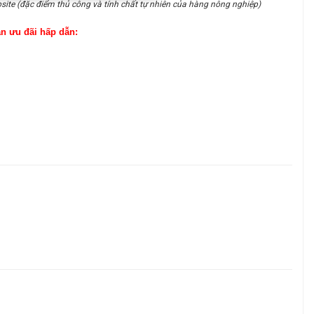
site (đặc điểm thủ công và tính chất tự nhiên của hàng nông nghiệp)
ận ưu đãi hấp dẫn: