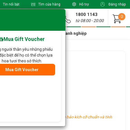
Tin nổi bật
Tìm cửa hàng
Hỗ trợ
Đăng nhập
1800 1143
Giao từ
0
từ 08:00 - 20:00
a Xinh Giá Tốt
Dành cho doanh nghiệp
Mua Gift Voucher
 người thân yêu những phiếu
đặc biệt để họ có thể chọn lựa
262
hoa tươi theo sở thích.
Mua Gift Voucher
oa khác tùy vào tình hình thực tế.
hu vực khác nhau, tuy nhiên vẫn đảm bảo kích cỡ chuẩn và tính