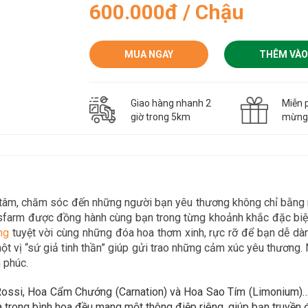
600.000đ / Chậu
MUA NGAY
THÊM VÀO
Giao hàng nhanh 2
Miễn p
giờ trong 5km
mừn
n tâm, chăm sóc đến những người bạn yêu thương không chỉ bằn
asfarm được đồng hành cùng bạn trong
từng khoảnh khắc đặc biệt
n
g
tuyệt vời cùng những đóa hoa thơm xinh, rực rỡ để bạn dễ d
t vị “sứ giả tinh thần” giúp gửi trao những cảm xúc yêu thương. 
 phúc.
ossi, Hoa Cẩm Chướng (Carnation) và Hoa Sao Tím (Limonium)… t
a trong bình hoa đều mang một thông điệp riêng, giúp bạn truyền 