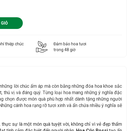
 GIỎ
hí thiệp chúc
Đảm bảo hoa tươi
g
trong 48 giờ
g những lời chúc ấm áp mà còn bằng những đóa hoa khoe sắc
, thú vị và đáng quý. Từng loại hoa mang những ý nghĩa đặc
àng chọn được món quà phù hợp nhất dành tặng những người
Những cánh hoa rạng rỡ tươi xinh và ẩn chứa nhiều ý nghĩa sẽ
hực sự là một món quà tuyệt vời, không chỉ vì vẻ đẹp thẩm
đạt tình cảm đặc biệt đến người nhận.
Hoa Cúc Rossi
tạo ấn