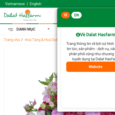
Vietnamese
|
English
VI
EN
DANH MỤC
Cẩm Tú Cầu Hoàng Gia
Về Dalat Hasfar
Trang chủ
Hoa Tặng & Hoa Dịch Vụ
Bình Hoa Tình Cảm Chân Th
Trang thông tin về lịch sử hình
tin tức, sản phẩm - dịch vụ, c
phân phối cũng như chương 
tuyển dụng tại Dalat Hasf
Website