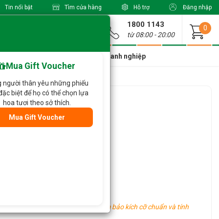
Tin nổi bật
Tìm cửa hàng
Hỗ trợ
Đăng nhập
1800 1143
Giao từ
0
từ 08:00 - 20:00
a Xinh Giá Tốt
Dành cho doanh nghiệp
Mua Gift Voucher
 người thân yêu những phiếu
đặc biệt để họ có thể chọn lựa
ành 323
hoa tươi theo sở thích.
Mua Gift Voucher
oa khác tùy vào tình hình thực tế.
hu vực khác nhau, tuy nhiên vẫn đảm bảo kích cỡ chuẩn và tính