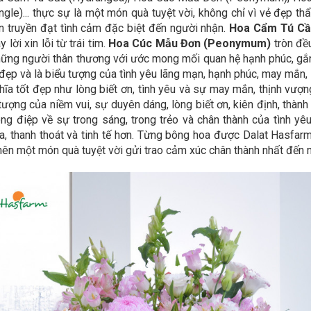
e)... thực sự là một món quà tuyệt vời, không chỉ vì vẻ đẹp th
n truyền đạt tình cảm đặc biệt đến người nhận.
Hoa Cẩm Tú Cầ
lời xin lỗi từ trái tim.
Hoa Cúc Mẫu Đơn (Peonymum)
tròn đều
những người thân thương với ước mong mối quan hệ hạnh phúc, gắ
đẹp và là biểu tượng của tình yêu lãng mạn, hạnh phúc, may mắn, 
 tốt đẹp như lòng biết ơn, tình yêu và sự may mắn, thịnh vượn
ượng của niềm vui, sự duyên dáng, lòng biết ơn, kiên định, thành 
ng điệp về sự trong sáng, trong trẻo và chân thành của tình yê
, thanh thoát và tinh tế hơn. Từng bông hoa được Dalat Hasfarm
o nên một món quà tuyệt vời gửi trao cảm xúc chân thành nhất đến 