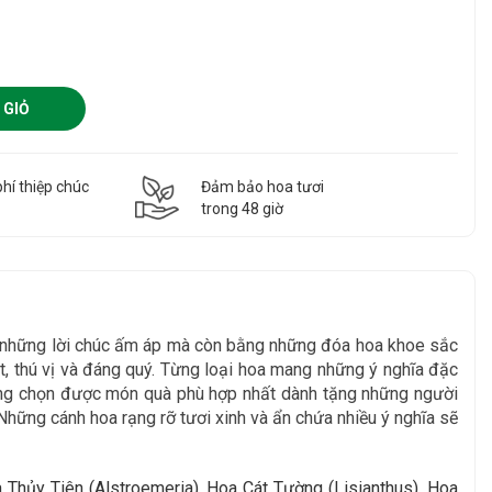
 GIỎ
hí thiệp chúc
Đảm bảo hoa tươi
g
trong 48 giờ
g những lời chúc ấm áp mà còn bằng những đóa hoa khoe sắc
, thú vị và đáng quý. Từng loại hoa mang những ý nghĩa đặc
àng chọn được món quà phù hợp nhất dành tặng những người
Những cánh hoa rạng rỡ tươi xinh và ẩn chứa nhiều ý nghĩa sẽ
hủy Tiên (Alstroemeria), Hoa Cát Tường (Lisianthus), Hoa