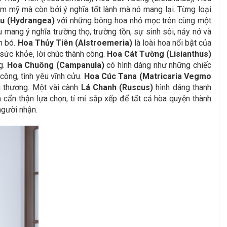
ẩm mỹ mà còn bởi ý nghĩa tốt lành mà nó mang lại. Từng loại
u (Hydrangea)
với những bông hoa nhỏ mọc trên cùng một
 mang ý nghĩa trường thọ, trường tồn, sự sinh sôi, nảy nở và
n bó.
Hoa Thủy Tiên (Alstroemeria)
là loài hoa nổi bật của
sức khỏe, lời chúc thành công.
Hoa Cát Tường (Lisianthus)
g.
Hoa Chuông (Campanula)
có hình dáng như những chiếc
công, tình yêu vĩnh cửu.
Hoa Cúc Tana (Matricaria Vegmo
u thương. Một vài cành
Lá Chanh (Ruscus)
hình dáng thanh
 cẩn thận lựa chọn, tỉ mỉ sắp xếp để tất cả hòa quyện thành
người nhận.