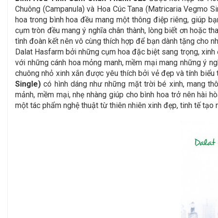
Chuông (Campanula) và Hoa Cúc Tana (Matricaria Vegmo Singl
hoa trong bình hoa đều mang một thông điệp riêng, giúp bạ
cụm tròn đều mang ý nghĩa chân thành, lòng biết ơn hoặc thay 
tình đoàn kết nên vô cùng thích hợp để bạn dành tặng cho 
Dalat Hasfarm bởi những cụm hoa đặc biệt sang trọng, xinh 
với những cánh hoa mỏng manh, mềm mại mang những ý nghĩa
chuông nhỏ xinh xắn được yêu thích bởi vẻ đẹp và tính biểu t
Single)
có hình dáng như những mặt trời bé xinh, mang thô
mảnh, mềm mại, nhẹ nhàng giúp cho bình hoa trở nên hài hòa
một tác phẩm nghệ thuật từ thiên nhiên xinh đẹp, tinh tế tạ