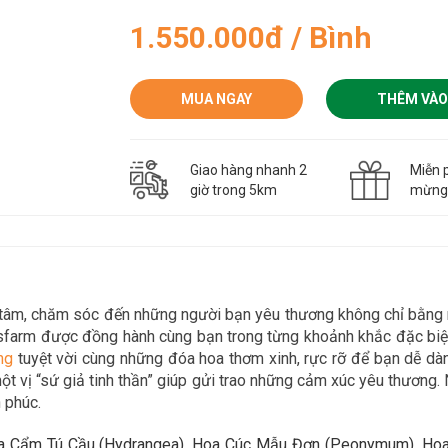
1.550.000đ / Bình
MUA NGAY
THÊM VÀO
Giao hàng nhanh 2
Miễn p
giờ trong 5km
mừn
n tâm, chăm sóc đến những người bạn yêu thương không chỉ bằn
asfarm được đồng hành cùng bạn trong
từng khoảnh khắc đặc biệt
n
g
tuyệt vời cùng những đóa hoa thơm xinh, rực rỡ để bạn dễ d
t vị “sứ giả tinh thần” giúp gửi trao những cảm xúc yêu thương. 
 phúc.
a Cẩm Tú Cầu (Hydrangea), Hoa Cúc Mẫu Đơn (Peonymum), Hoa T