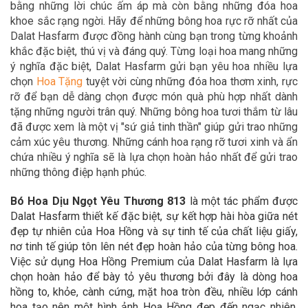
bằng những lời chúc ấm áp mà còn bằng những đóa hoa
khoe sắc rạng ngời. Hãy để
những bông hoa rực rỡ nhất của
Dalat Hasfarm được đồng hành cùng bạn trong
từng khoảnh
khắc đặc biệt, thú vị và đáng quý. Từng loại hoa mang những
ý nghĩa đặc biệt, Dalat Hasfarm gửi bạn yêu hoa nhiều lựa
chọn
Hoa Tặn
g
tuyệt vời cùng những đóa hoa thơm xinh, rực
rỡ để bạn dễ dàng chọn được món quà phù hợp nhất dành
tặng những người trân quý. Những bông hoa tươi thắm từ lâu
đã được xem là một vị "sứ giả tinh thần" giúp gửi trao những
cảm xúc yêu thương. Những cánh hoa rạng rỡ tươi xinh và ẩn
chứa nhiều ý nghĩa sẽ là lựa chọn hoàn hảo nhất để gửi trao
những thông điệp hạnh phúc.
Bó Hoa Dịu Ngọt Yêu Thương 813
là một tác phẩm được
Dalat Hasfarm thiết kế đặc biệt, sự kết hợp hài hòa giữa nét
đẹp tự nhiên của Hoa Hồng và sự tinh tế của chất liệu giấy,
nơ tinh tế giúp tôn lên nét đẹp hoàn hảo của từng bông hoa.
Việc sử dụng Hoa Hồng Premium của Dalat Hasfarm là lựa
chọn hoàn hảo để bày tỏ yêu thương bởi đây là dòng hoa
hồng to, khỏe, cành cứng, mặt hoa tròn đều, nhiều lớp cánh
hoa tạo nên một hình ảnh Hoa Hồng đẹp đến ngạc nhiên.