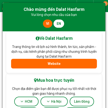
0
Giao từ
Chào mừng đến Dalat Hasfarm
Menu
Vui lòng chọn nhu cầu của bạn
VI
EN
Trang chủ
Hoa Tặng & Hoa Dịch Vụ
Bó Hoa Dịu Ngọt Yêu Thương 813
Về Dalat Hasfarm
Trang thông tin về lịch sử hình thành, tin tức, sản phẩm -
dịch vụ, các kênh phân phối cũng như chương trình tuyển
dụng tại Dalat Hasfarm
Website
Mua hoa trực tuyến
Chọn địa điểm gần bạn để được phục vụ tốt nhất với thời
gian giao hàng nhanh chóng.
HCM
Hà Nội
Lâm Đồng