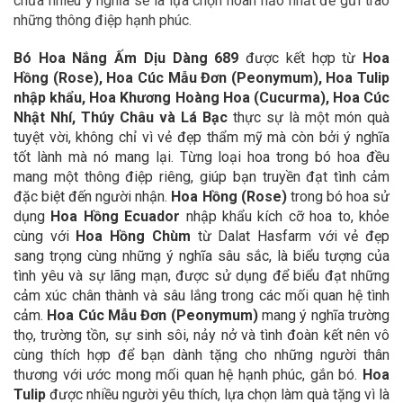
chứa nhiều ý nghĩa sẽ là lựa chọn hoàn hảo nhất để gửi trao
những thông điệp hạnh phúc.
Bó Hoa Nắng Ấm Dịu Dàng 689
được kết hợp từ
Hoa
Hồng (Rose),
Hoa Cúc Mẫu Đơn (Peonymum), Hoa Tulip
nhập khẩu, Hoa Khương Hoàng Hoa (Cucurma), Hoa Cúc
Nhật Nhí, Thúy Châu và Lá Bạc
thực sự là một món quà
tuyệt vời, không chỉ vì vẻ đẹp thẩm mỹ mà còn bởi ý nghĩa
tốt lành mà nó mang lại. Từng loại hoa trong bó hoa đều
mang một thông điệp riêng, giúp bạn truyền đạt tình cảm
đặc biệt đến người nhận.
Hoa Hồng (Rose)
trong bó hoa sử
dụng
Hoa Hồng Ecuador
nhập khẩu kích cỡ hoa to, khỏe
cùng với
Hoa Hồng Chùm
từ Dalat Hasfarm với vẻ đẹp
sang trọng cùng những ý nghĩa sâu sắc, là biểu tượng của
tình yêu và sự lãng mạn, được sử dụng để biểu đạt những
cảm xúc chân thành và sâu lắng trong các mối quan hệ tình
cảm.
Hoa
Cúc Mẫu Đơn (Peonymum)
mang ý nghĩa trường
thọ, trường tồn, sự sinh sôi, nảy nở và tình đoàn kết nên vô
cùng thích hợp để bạn dành tặng cho những người thân
thương với ước mong mối quan hệ hạnh phúc, gắn bó.
Hoa
Tulip
được nhiều người yêu thích, lựa chọn làm quà tặng vì là