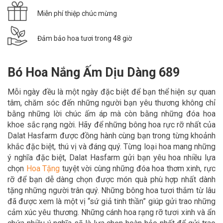
Miễn phí thiệp chúc mừng
Đảm bảo hoa tươi trong 48 giờ
Bó Hoa Nắng Ấm Dịu Dàng 689
Mỗi ngày đều là một ngày đặc biệt để bạn thể hiện sự quan
tâm, chăm sóc đến những người bạn yêu thương không chỉ
bằng những lời chúc ấm áp mà còn bằng những đóa hoa
khoe sắc rạng ngời. Hãy để
những bông hoa rực rỡ nhất của
Dalat Hasfarm được đồng hành cùng bạn trong
từng khoảnh
khắc đặc biệt, thú vị và đáng quý. Từng loại hoa mang những
ý nghĩa đặc biệt, Dalat Hasfarm gửi bạn yêu hoa nhiều lựa
chọn
Hoa Tặn
g
tuyệt vời cùng những đóa hoa thơm xinh, rực
rỡ để bạn dễ dàng chọn được món quà phù hợp nhất dành
tặng những người trân quý. Những bông hoa tươi thắm từ lâu
đã được xem là một vị “sứ giả tinh thần” giúp gửi trao những
cảm xúc yêu thương. Những cánh hoa rạng rỡ tươi xinh và ẩn