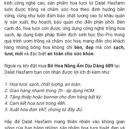
kính công nghệ cao, sản phẩm hoa tươi từ Dalat Hasfarm
luôn được trồng và chăm sóc hoa theo định hướng bền
vững, cũng như luôn đảm bảo chất lượng cao từ khâu quản
lý sản xuất, thu hoạch, bảo quản cho đến phân phối. Bên
cạnh đó, hoa tươi còn được ứng dụng công nghệ trồng hoa
sạch, áp dụng biện pháp thiên địch sinh học Bio-Pro trong
quá trình ươm trồng và chăm sóc hoa, mang đến cho khách
hàng những bông hoa không chỉ
bền, đẹp
mà còn
sạch,
tươi, mới
và đặc biệt
an toàn cho sức khỏe
.
Ngoài ra, khi đặt mua
Bó Hoa Nắng Ấm Dịu Dàng 689
tại
Dalat Hasfarm bạn còn nhận được lợi ích đi kèm như:
1. Hoa tươi, sạch, chất lượng, an toàn.
2. Giao hàng nhanh trong 2h - áp dụng HCM.
3. Tặng thiệp hoặc banner cho đơn hàng bất kỳ.
4. Cam kết hoa tươi trong 48h.
5. Xuất hóa đơn VAT, chứng từ đầy đủ.
Hãy để Dalat Hasfarm mang thiên nhiên vào không gian
sống của bạn bằng những sản phẩm hoa tươi tuyệt đẹp và