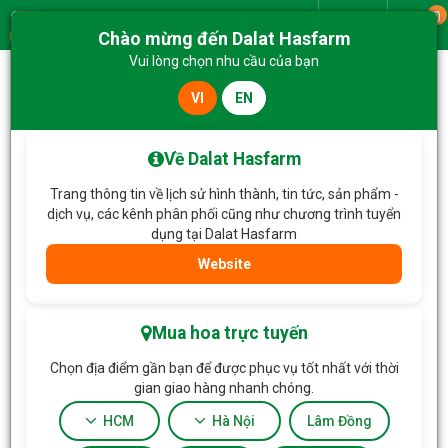
0
Giao từ
Chào mừng đến Dalat Hasfarm
Menu
Vui lòng chọn nhu cầu của bạn
VI
EN
Trang chủ
Hoa Tặng & Hoa Dịch Vụ
Bó Hoa Nắng Ấm Dịu Dàng 689
Về Dalat Hasfarm
Trang thông tin về lịch sử hình thành, tin tức, sản phẩm -
dịch vụ, các kênh phân phối cũng như chương trình tuyển
dụng tại Dalat Hasfarm
Website
Mua hoa trực tuyến
Chọn địa điểm gần bạn để được phục vụ tốt nhất với thời
gian giao hàng nhanh chóng.
HCM
Hà Nội
Lâm Đồng