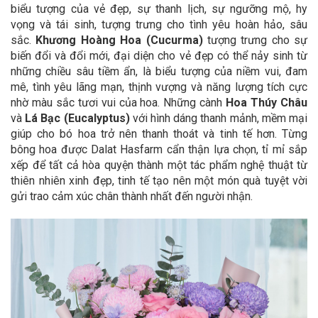
biểu tượng của vẻ đẹp, sự thanh lịch, sự ngưỡng mộ, hy
vọng và tái sinh, tượng trưng cho tình yêu hoàn hảo, sâu
sắc.
Khương Hoàng Hoa (Cucurma)
tượng trưng cho sự
biến đổi và đổi mới, đại diện cho vẻ đẹp có thể nảy sinh từ
những chiều sâu tiềm ẩn, là biểu tượng của niềm vui, đam
mê, tình yêu lãng mạn, thịnh vượng và năng lượng tích cực
nhờ màu sắc tươi vui của hoa. Những cành
Hoa Thúy Châu
và
Lá Bạc (Eucalyptus)
với hình dáng thanh mảnh, mềm mại
giúp cho bó hoa trở nên thanh thoát và tinh tế hơn. Từng
bông hoa được Dalat Hasfarm cẩn thận lựa chọn, tỉ mỉ sắp
xếp để tất cả hòa quyện thành một tác phẩm nghệ thuật từ
thiên nhiên xinh đẹp, tinh tế tạo nên một món quà tuyệt vời
gửi trao cảm xúc chân thành nhất đến người nhận.