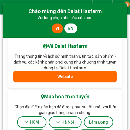
0
Giao từ
Chào mừng đến Dalat Hasfarm
Menu
Vui lòng chọn nhu cầu của bạn
VI
EN
Trang chủ
Hoa Tặng & Hoa Dịch Vụ
Bó Hoa Nắng Ấm Dịu Dàng 797
Về Dalat Hasfarm
Trang thông tin về lịch sử hình thành, tin tức, sản phẩm -
dịch vụ, các kênh phân phối cũng như chương trình tuyển
dụng tại Dalat Hasfarm
Website
Mua hoa trực tuyến
Chọn địa điểm gần bạn để được phục vụ tốt nhất với thời
gian giao hàng nhanh chóng.
HCM
Hà Nội
Lâm Đồng