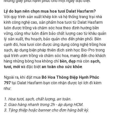
những giây phút hạnh phúc cho một ngày đặc biệt.
Lý do bạn nên chọn mua hoa tươi Dalat Hasfarm?
Với quy trình sản xuất khép kín và hệ thống trang trại nhà
kính công nghệ cao, sản phẩm hoa tươi từ Dalat Hasfarm
luôn được trồng và chăm sóc hoa theo định hướng bền
vững, cũng như luôn đảm bảo chất lượng cao từ khâu quản
lý sản xuất, thu hoạch, bảo quản cho đến phân phối. Bên
cạnh đó, hoa tươi còn được ứng dụng công nghệ trồng hoa
sạch, áp dụng biện pháp thiên địch sinh học Bio-Pro trong
quá trình ươm trồng và chăm sóc hoa, mang đến cho khách
hàng những bông hoa không chỉ
bền, đẹp
mà còn
sạch,
tươi, mới v
à đặc biệt
an toàn cho sức khỏe
.
Ngoài ra, khi đặt mua
Bó Hoa Thông Điệp Hạnh Phúc
797
tại Dalat Hasfarm bạn còn nhận được lợi ích đi kèm
như:
1. Hoa tươi, sạch, chất lượng, an toàn.
2. Giao hàng nhanh trong 2h - áp dụng HCM.
3. Tặng thiệp hoặc banner cho đơn hàng bất kỳ.