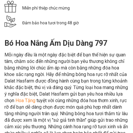
Miễn phí thiệp chúc mừng
Đảm bảo hoa tươi trong 48 giờ
Bó Hoa Nắng Ấm Dịu Dàng 797
Mỗi ngày đều là một ngày đặc biệt để bạn thể hiện sự quan
tâm, chăm sóc đến những người bạn yêu thương không chỉ
bằng những lời chúc ấm áp mà còn bằng những đóa hoa
khoe sắc rạng ngời. Hãy để những bông hoa rực rỡ nhất của
Dalat Hasfarm được đồng hành cùng bạn trong từng khoảnh
khắc đặc biệt, thú vị và đáng quý. Từng loại hoa mang những
ý nghĩa đặc biệt, Dalat Hasfarm gửi bạn yêu hoa nhiều lựa
chọn
Hoa Tặn
g
tuyệt vời cùng những đóa hoa thơm xinh, rực
rỡ để bạn dễ dàng chọn được món quà phù hợp nhất dành
tặng những người trân quý. Những bông hoa tươi thắm từ lâu
đã được xem là một vị "sứ giả tinh thần" giúp gửi trao những
cảm xúc yêu thương. Những cánh hoa rạng rỡ tươi xinh và ẩn