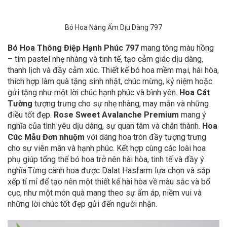
Bó Hoa Nắng Ấm Dịu Dàng 797
Bó Hoa Thông Điệp Hạnh Phúc 797
mang tông màu hồng
– tím pastel nhẹ nhàng và tinh tế, tạo cảm giác dịu dàng,
thanh lịch và đầy cảm xúc. Thiết kế bó hoa mềm mại, hài hòa,
thích hợp làm quà tặng sinh nhật, chúc mừng, kỷ niệm hoặc
gửi tặng như một lời chúc hạnh phúc và bình yên.
Hoa Cát
Tường
tượng trưng cho sự nhẹ nhàng, may mắn và những
điều tốt đẹp.
Rose Sweet Avalanche Premium
mang ý
nghĩa của tình yêu dịu dàng, sự quan tâm và chân thành.
Hoa
Cúc Mẫu Đơn nhuộm
với dáng hoa tròn đầy tượng trưng
cho sự viên mãn và hạnh phúc. Kết hợp cùng các loài hoa
phụ giúp tổng thể bó hoa trở nên hài hòa, tinh tế và đầy ý
nghĩa.
Từng cành hoa được Dalat Hasfarm lựa chọn và sắp
xếp tỉ mỉ để tạo nên một thiết kế hài hòa về màu sắc và bố
cục, như một món quà mang theo sự ấm áp, niềm vui và
những lời chúc tốt đẹp gửi đến người nhận.