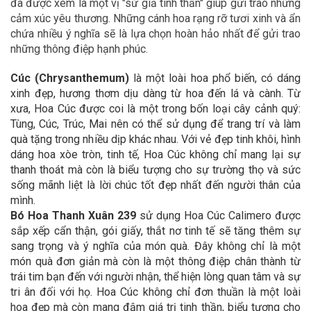
đã được xem là một vị "sứ giả tinh thần" giúp gửi trao những
cảm xúc yêu thương. Những cánh hoa rạng rỡ tươi xinh và ẩn
chứa nhiều ý nghĩa sẽ là lựa chọn hoàn hảo nhất để gửi trao
những thông điệp hạnh phúc.
Cúc (Chrysanthemum)
là một loài hoa phổ biến, có dáng
xinh đẹp, hương thơm dịu dàng từ hoa đến lá và cành. Từ
xưa, Hoa Cúc được coi là một trong bốn loại cây cảnh quý:
Tùng, Cúc, Trúc, Mai nên có thể sử dụng để trang trí và làm
quà tặng trong nhiều dịp khác nhau. Với vẻ đẹp tinh khôi, hình
dáng hoa xòe tròn, tinh tế, Hoa Cúc không chỉ mang lại sự
thanh thoát mà còn là biểu tượng cho sự trường thọ và sức
sống mãnh liệt là lời chúc tốt đẹp nhất đến người thân của
mình.
Bó Hoa Thanh Xuân 239
sử dụng Hoa Cúc Calimero được
sắp xếp cẩn thận, gói giấy, thắt nơ tinh tế sẽ tăng thêm sự
sang trọng và ý nghĩa của món quà. Đây không chỉ là một
món quà đơn giản mà còn là một thông điệp chân thành từ
trái tim bạn đến với người nhận, thể hiện lòng quan tâm và sự
tri ân đối với họ. Hoa Cúc không chỉ đơn thuần là một loài
hoa đẹp mà còn mang đậm giá trị tinh thần, biểu tượng cho