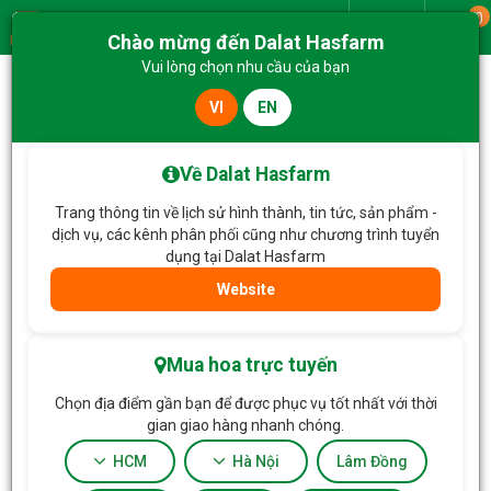
0
Giao từ
Chào mừng đến Dalat Hasfarm
Menu
Vui lòng chọn nhu cầu của bạn
VI
EN
Trang chủ
Hoa Xinh Giá Tốt
Bó Hoa Thanh Xuân 237
Về Dalat Hasfarm
Trang thông tin về lịch sử hình thành, tin tức, sản phẩm -
dịch vụ, các kênh phân phối cũng như chương trình tuyển
dụng tại Dalat Hasfarm
Website
Mua hoa trực tuyến
Chọn địa điểm gần bạn để được phục vụ tốt nhất với thời
gian giao hàng nhanh chóng.
HCM
Hà Nội
Lâm Đồng