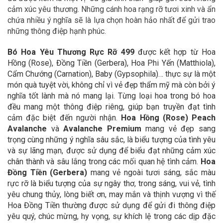
cảm xúc yêu thương. Những cánh hoa rạng rỡ tươi xinh và ẩn
chứa nhiều ý nghĩa sẽ là lựa chọn hoàn hảo nhất để gửi trao
những thông điệp hạnh phúc.
Bó Hoa Yêu Thương Rực Rỡ 499
được kết hợp từ
Hoa
Hồng (Rose), Đồng Tiền (Gerbera), Hoa Phi Yến (Matthiola),
Cẩm Chướng (Carnation), Baby (Gypsophila)… thực sự là một
món quà tuyệt vời, không chỉ vì vẻ đẹp thẩm mỹ mà còn bởi ý
nghĩa tốt lành mà nó mang lại. Từng loại hoa trong bó hoa
đều mang một thông điệp riêng, giúp bạn truyền đạt tình
cảm đặc biệt đến người nhận.
Hoa Hồng (Rose)
Peach
Avalanche
và
Avalanche Premium
mang vẻ đẹp sang
trọng cùng những ý nghĩa sâu sắc, là biểu tượng của tình yêu
và sự lãng mạn, được sử dụng để biểu đạt những cảm xúc
chân thành và sâu lắng trong các mối quan hệ tình cảm.
Hoa
Đồng Tiền (Gerbera)
mang vẻ ngoài tươi sáng, sắc màu
rực rỡ là biểu tượng của sự ngây thơ, trong sáng, vui vẻ, tình
yêu chung thủy, lòng biết ơn, may mắn và thịnh vượng vì thế
Hoa Đồng Tiền thường được sử dụng để gửi đi thông điệp
yêu quý, chúc mừng, hy vọng, sự khích lệ trong các dịp đặc