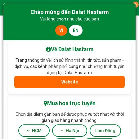
0
Giao từ
Chào mừng đến Dalat Hasfarm
Menu
Vui lòng chọn nhu cầu của bạn
VI
EN
Trang chủ
Hoa Tặng & Hoa Dịch Vụ
Bó Hoa Yêu Thương Rực Rỡ 499
Về Dalat Hasfarm
Trang thông tin về lịch sử hình thành, tin tức, sản phẩm -
dịch vụ, các kênh phân phối cũng như chương trình tuyển
dụng tại Dalat Hasfarm
Website
Mua hoa trực tuyến
Chọn địa điểm gần bạn để được phục vụ tốt nhất với thời
gian giao hàng nhanh chóng.
HCM
Hà Nội
Lâm Đồng