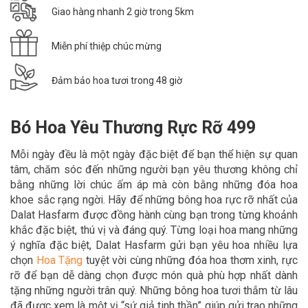
Giao hàng nhanh 2 giờ trong 5km
Miễn phí thiệp chúc mừng
Đảm bảo hoa tươi trong 48 giờ
Bó Hoa Yêu Thương Rực Rỡ 499
Mỗi ngày đều là một ngày đặc biệt để bạn thể hiện sự quan
tâm, chăm sóc đến những người bạn yêu thương không chỉ
bằng những lời chúc ấm áp mà còn bằng những đóa hoa
khoe sắc rạng ngời. Hãy để
những bông hoa rực rỡ nhất của
Dalat Hasfarm được đồng hành cùng bạn trong
từng khoảnh
khắc đặc biệt, thú vị và đáng quý. Từng loại hoa mang những
ý nghĩa đặc biệt, Dalat Hasfarm gửi bạn yêu hoa nhiều lựa
chọn
Hoa Tặn
g
tuyệt vời cùng những đóa hoa thơm xinh, rực
rỡ để bạn dễ dàng chọn được món quà phù hợp nhất dành
tặng những người trân quý. Những bông hoa tươi thắm từ lâu
đã được xem là một vị “sứ giả tinh thần” giúp gửi trao những