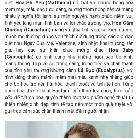
biệt.
Hoa Phi Yến
(Matthiola)
nổi bật với những bông hoa
mềm mại, màu sắc tươi sáng, hương thơm nồng nàn và mang
nhiều ý nghĩa tốt lành: sự mãn nguyện, hạnh phúc, niềm vui,
tình yêu lãng mạn, tình bạn và lời chúc trường thọ.
Hoa Cẩm
Chướng (Carnation)
mang ý nghĩa tình yêu, sự kiên cường,
mạnh mẽ thường được yêu thích sử dụng trong các dịp đặc
biệt như Ngày Của Mẹ, Valentine, sinh nhật, khai trương, tân
gia, hay các sự kiện chúc mừng khác.
Hoa Baby
(Gypsophila)
có hình dáng như những ngôi sao bé xinh,
mang thông điệp về sự trong sáng, trong trẻo và chân thành
của tình yêu thương.
Những cành
Lá Bạc (Eucalyptus)
với
hình dáng thanh mảnh, mềm mại màu xanh nhẹ nhàng giúp
cho bó hoa trở nên hài hòa, thanh thoát và tinh tế hơn. Từng
bông hoa được Dalat Hasfarm cẩn thận lựa chọn, tỉ mỉ sắp
xếp để tất cả hòa quyện thành một tác phẩm nghệ thuật từ
thiên nhiên xinh đẹp, tinh tế tạo nên một món quà tuyệt vời
gửi trao cảm xúc chân thành nhất đến người nhận.