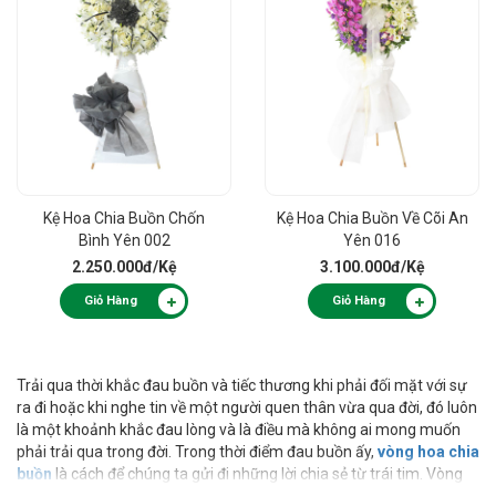
Kệ Hoa Chia Buồn Chốn
Kệ Hoa Chia Buồn Về Cõi An
Bình Yên 002
Yên 016
2.250.000đ
/Kệ
3.100.000đ
/Kệ
Giỏ Hàng
Giỏ Hàng
Trải qua thời khắc đau buồn và tiếc thương khi phải đối mặt với sự
ra đi hoặc khi nghe tin về một người quen thân vừa qua đời, đó luôn
là một khoảnh khắc đau lòng và là điều mà không ai mong muốn
phải trải qua trong đời. Trong thời điểm đau buồn ấy,
vòng hoa chia
buồn
là cách để chúng ta gửi đi những lời chia sẻ từ trái tim. Vòng
hoa trở thành một biểu tượng của kính trọng, lời tri ân và tình cảm