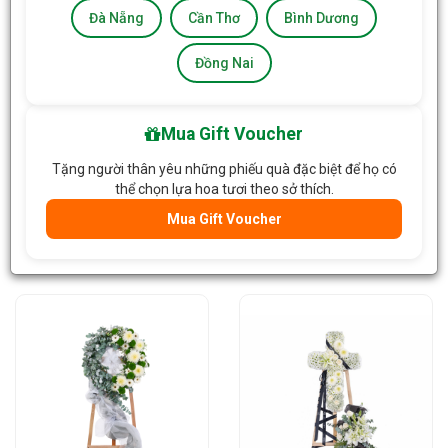
Đà Nẵng
Cần Thơ
Bình Dương
Đồng Nai
Mua Gift Voucher
Tặng người thân yêu những phiếu quà đặc biệt để họ có
Kệ Hoa Chia Buồn Chốn
Kệ Hoa Chia Buồn Chốn
thể chọn lựa hoa tươi theo sở thích.
Bình Yên 074
Bình Yên 073
Mua Gift Voucher
1.200.000đ
/Kệ
1.800.000đ
/Kệ
Giỏ Hàng
Giỏ Hàng