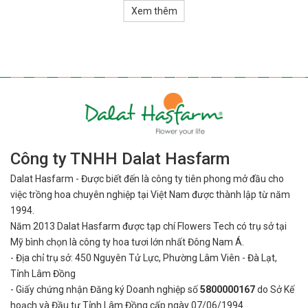
Xem thêm
chân thành. Từng bông hoa, mỗi cành lá đều mang theo những ý
nghĩa sâu sắc, chứa đựng những thông điệp không thể nói thành
lời, thể hiện những nỗi niềm tiếc thương của người ở lại.
Hoa tang là gì?
Hoa tang
, hay còn gọi là hoa chia buồn, là hoa được dùng để viếng
tặng trong lễ tang như một cách để thể hiện sự tôn kính và tiếc
thương dành cho người đã mất.
Hoa tang thường là các loại hoa như hoa Lan, hoa Hồng, hoa Cúc
Công ty TNHH Dalat Hasfarm
hoặc hoa Lily. Tùy vào ý nghĩa, niềm tin hay tín ngưỡng khác nhau
mà hoa sẽ được lựa chọn kỹ lưỡng về màu sắc, hình dáng, chủng
Dalat Hasfarm - Được biết đến là công ty tiên phong mở đầu cho
loại để cắm trên kệ hoặc theo hình vòng tròn nhằm mang ý nghĩa
việc
trồng hoa chuyên nghiệp tại Việt Nam được thành lập từ năm
đặc biệt.
1994.
Năm 2013 Dalat Hasfarm được tạp chí Flowers Tech có trụ sở tại
Nguồn gốc của Hoa Tang
Mỹ bình
chọn là công ty hoa tươi lớn nhất Đông Nam Á.
- Địa chỉ trụ sở: 450 Nguyên Tử Lực, Phường Lâm Viên - Đà Lạt,
Tỉnh Lâm Đồng
Hoa tang có nguồn gốc từ thời xa xưa, khi mà hoa không chỉ được
dùng để trang trí mà còn được sử dụng như một cách để truyền đạt
- Giấy chứng nhận Đăng ký Doanh nghiệp số
5800000167
do Sở Kế
cảm xúc. Những bông hoa biểu lộ sự kính trọng đối với người đã ra
hoạch và Đầu tư Tỉnh Lâm Đồng cấp ngày 07/06/1994