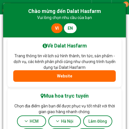
0
Giao từ
Chào mừng đến Dalat Hasfarm
Menu
Vui lòng chọn nhu cầu của bạn
VI
EN
Về Dalat Hasfarm
Trang thông tin về lịch sử hình thành, tin tức, sản phẩm -
dịch vụ, các kênh phân phối cũng như chương trình tuyển
dụng tại Dalat Hasfarm
Website
Trang chủ
Hoa Chia Buồn
Lọc
Mua hoa trực tuyến
Chọn địa điểm gần bạn để được phục vụ tốt nhất với thời
gian giao hàng nhanh chóng.
HCM
Hà Nội
Lâm Đồng