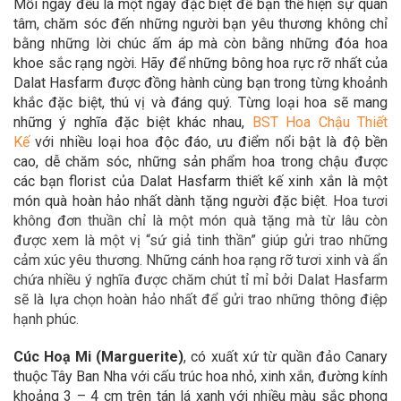
Mỗi ngày đều là một ngày đặc biệt để bạn thể hiện sự quan
tâm, chăm sóc đến những người bạn yêu thương không chỉ
bằng những lời chúc ấm áp mà còn bằng những đóa hoa
khoe sắc rạng ngời. Hãy để
những bông hoa rực rỡ nhất của
Dalat Hasfarm được đồng hành cùng bạn trong
từng khoảnh
khắc đặc biệt, thú vị và đáng quý. Từng loại hoa sẽ mang
những ý nghĩa đặc biệt khác nhau,
BST Hoa Chậu Thiết
Kế
với nhiều loại hoa độc đáo,
ưu điểm nổi bật là độ bền
cao, dễ chăm sóc, những sản phẩm hoa trong chậu được
các bạn florist của Dalat Hasfarm thiết kế xinh xắn là một
món quà hoàn hảo
nhất dành tặng người đặc biệt.
Hoa tươi
không đơn thuần chỉ là một món quà tặng mà từ lâu còn
được xem là một vị “sứ giả tinh thần” giúp gửi trao những
cảm xúc yêu thương. Những cánh hoa rạng rỡ tươi xinh và ẩn
chứa nhiều ý nghĩa được chăm chút tỉ mỉ bởi Dalat Hasfarm
sẽ là lựa chọn hoàn hảo nhất để gửi trao những thông điệp
hạnh phúc.
Cúc Hoạ Mi (Marguerite)
,
có xuất xứ từ quần đảo Canary
thuộc Tây Ban Nha với cấu trúc hoa nhỏ, xinh xắn, đường kính
khoảng 3 – 4 cm trên tán lá xanh với nhiều màu sắc phong