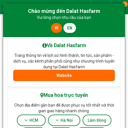
0
Giao từ
Chào mừng đến Dalat Hasfarm
Menu
Vui lòng chọn nhu cầu của bạn
VI
EN
Trang chủ
Hoa Chậu thiết kế
Chậu Hoa Cúc Họa Mi 236
Về Dalat Hasfarm
Trang thông tin về lịch sử hình thành, tin tức, sản phẩm -
dịch vụ, các kênh phân phối cũng như chương trình tuyển
dụng tại Dalat Hasfarm
Website
Mua hoa trực tuyến
Chọn địa điểm gần bạn để được phục vụ tốt nhất với thời
gian giao hàng nhanh chóng.
HCM
Hà Nội
Lâm Đồng