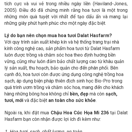
tích cực và vui vẻ trong nhiều ngày liền (Haviland-Jones,
2005). Điều đó đã chứng minh rằng hoa tươi là một trong
những món quà tuyệt vời nhất để tạo dấu ấn và mang lại
những giây phút hạnh phúc cho một ngày đặc biệt.
Lý do bạn nên chọn mua hoa tươi Dalat Hasfarm?
Với quy trình sản xuất khép kín và hệ thống trang trại nhà
kính công nghệ cao, sản phẩm hoa tươi từ Dalat Hasfarm
luôn được trồng và chăm sóc hoa theo định hướng bền
vững, cũng như luôn đảm bảo chất lượng cao từ khâu quản
lý sản xuất, thu hoạch, bảo quản cho đến phân phối. Bên
cạnh đó, hoa tươi còn được ứng dụng công nghệ trồng hoa
sạch, áp dụng biện pháp thiên địch sinh học Bio-Pro trong
quá trình ươm trồng và chăm sóc hoa, mang đến cho khách
hàng những bông hoa không chỉ
bền, đẹp
mà còn
sạch,
tươi, mới
và đặc biệt
an toàn cho sức khỏe
.
Ngoài ra, khi đặt mua
Chậu Hoa Cúc Họa Mi 236
tại Dalat
Hasfarm bạn còn nhận được lợi ích đi kèm như:
1. Hoa tươi, sạch, chất lượng, an toàn.