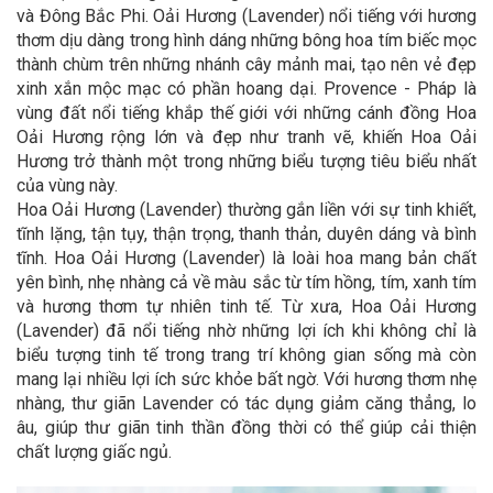
và Đông Bắc Phi. Oải Hương (Lavender) nổi tiếng với hương
thơm dịu dàng trong hình dáng những bông hoa tím biếc mọc
thành chùm trên những nhánh cây mảnh mai, tạo nên vẻ đẹp
xinh xắn mộc mạc có phần hoang dại. Provence - Pháp là
vùng đất nổi tiếng khắp thế giới với những cánh đồng Hoa
Oải Hương rộng lớn và đẹp như tranh vẽ, khiến Hoa Oải
Hương trở thành một trong những biểu tượng tiêu biểu nhất
của vùng này.
Hoa Oải Hương (Lavender) thường gắn liền với sự tinh khiết,
tĩnh lặng, tận tụy, thận trọng, thanh thản, duyên dáng và bình
tĩnh. Hoa Oải Hương (Lavender) là loài hoa mang bản chất
yên bình, nhẹ nhàng cả về màu sắc từ tím hồng, tím, xanh tím
và hương thơm tự nhiên tinh tế. Từ xưa, Hoa Oải Hương
(Lavender) đã nổi tiếng nhờ những lợi ích khi không chỉ là
biểu tượng tinh tế trong trang trí không gian sống mà còn
mang lại nhiều lợi ích sức khỏe bất ngờ. Với hương thơm nhẹ
nhàng, thư giãn Lavender có tác dụng giảm căng thẳng, lo
âu, giúp thư giãn tinh thần đồng thời có thể giúp cải thiện
chất lượng giấc ngủ.