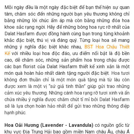
Mỗi ngày đều là một ngày đặc biệt để bạn thể hiện sự quan
tâm, chăm sóc đến những người bạn yêu thương không chỉ
bằng những lời chúc ấm áp mà còn bằng những đóa hoa
khoe sắc rạng ngời. Hãy để những bông hoa rực rỡ nhất của
Dalat Hasfarm được đồng hành cùng bạn trong từng khoảnh
khắc đặc biệt, thú vị và đáng quý. Từng loại hoa sẽ mang
những ý nghĩa đặc biệt khác nhau,
BST Hoa Chậu Thiết
Kế
với nhiều loại hoa độc đáo, ưu điểm nổi bật là độ bền
cao, dễ chăm sóc, những sản phẩm hoa trong chậu được
các bạn florist của Dalat Hasfarm thiết kế xinh xắn là một
món quà hoàn hảo nhất dành tặng người đặc biệt.
Hoa tươi
không đơn thuần chỉ là một món quà tặng mà từ lâu còn
được xem là một vị “sứ giả tinh thần” giúp gửi trao những
cảm xúc yêu thương. Những cánh hoa rạng rỡ tươi xinh và ẩn
chứa nhiều ý nghĩa được chăm chút tỉ mỉ bởi Dalat Hasfarm
sẽ là lựa chọn hoàn hảo nhất để gửi trao những thông điệp
hạnh phúc.
Hoa Oải Hương (Lavender - Lavandula)
có nguồn gốc từ
khu vực Địa Trung Hải bao gồm miền Nam châu Âu, châu Á