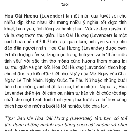
tươi
Hoa Oải Hương (Lavender)
là một món quà tuyệt vời cho
nhiều dịp khác nhau khi mang nhiều ý nghĩa tốt đẹp: tinh
khiết, bình yên, tĩnh lặng và hạnh phúc. Với vẻ đẹp quyến rũ
và hương thơm thư giãn, Hoa Oải Hương (Lavender) là một
cách hoàn hảo để thể hiện sự quan tâm, tình yêu và sự chu
đáo đến người nhận. Hoa Oải Hương (Lavender) được xem
là biểu tượng của sự lãng mạn trong tình yêu và là "thảo mộc
tình yêu" với sắc tím thơ mộng cùng hương thơm mang lại
sự thư giãn và gắn kết.
Hoa Oải Hương (Lavender) thích hợp
cho những sự kiện đặc biệt như Ngày của Mẹ, Ngày của Cha,
Ngày Lễ Tình Nhân, Ngày Quốc Tế Phụ Nữ hoặc những buổi
tiệc chúc mừng, sinh nhật, tân gia, thăng chức... Ngoài ra, Hoa
Lavender thể hiện lời cảm ơn, niềm tự hào và lời chúc tốt đẹp
nhất cho một hành trình bình yên phía trước vì thế hoa cũng
thích hợp cho những buổi lễ tốt nghiệp, tiệc chia tay...
Tips: Sau khi Hoa Oải Hương (Lavender) tàn, bạn có thể
tận dụng những nhánh hoa bằng cách
cắt nhánh và phơi