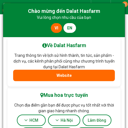
0
Giao từ
Chào mừng đến Dalat Hasfarm
Menu
Vui lòng chọn nhu cầu của bạn
VI
EN
Trang chủ
Hoa Chậu thiết kế
Chậu Hoa Lavender Hạnh Phúc 179
Về Dalat Hasfarm
Trang thông tin về lịch sử hình thành, tin tức, sản phẩm -
dịch vụ, các kênh phân phối cũng như chương trình tuyển
dụng tại Dalat Hasfarm
Website
Mua hoa trực tuyến
Chọn địa điểm gần bạn để được phục vụ tốt nhất với thời
gian giao hàng nhanh chóng.
HCM
Hà Nội
Lâm Đồng