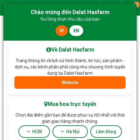
0
Giao từ
Chào mừng đến Dalat Hasfarm
Menu
Vui lòng chọn nhu cầu của bạn
VI
EN
Trang chủ
Hoa Chậu thiết kế
Chậu Hoa Nét Đẹp Thuần Khiết 233
Về Dalat Hasfarm
Trang thông tin về lịch sử hình thành, tin tức, sản phẩm -
dịch vụ, các kênh phân phối cũng như chương trình tuyển
dụng tại Dalat Hasfarm
Website
Mua hoa trực tuyến
Chọn địa điểm gần bạn để được phục vụ tốt nhất với thời
gian giao hàng nhanh chóng.
HCM
Hà Nội
Lâm Đồng