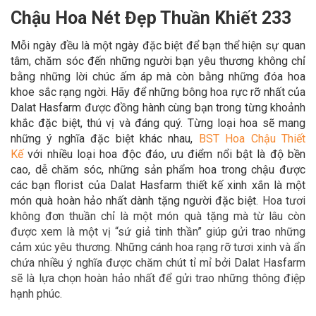
Chậu Hoa Nét Đẹp Thuần Khiết 233
Mỗi ngày đều là một ngày đặc biệt để bạn thể hiện sự quan
tâm, chăm sóc đến những người bạn yêu thương không chỉ
bằng những lời chúc ấm áp mà còn bằng những đóa hoa
khoe sắc rạng ngời. Hãy để
những bông hoa rực rỡ nhất của
Dalat Hasfarm được đồng hành cùng bạn trong
từng khoảnh
khắc đặc biệt, thú vị và đáng quý. Từng loại hoa sẽ mang
những ý nghĩa đặc biệt khác nhau,
BST Hoa Chậu Thiết
Kế
với nhiều loại hoa độc đáo,
ưu điểm nổi bật là độ bền
cao, dễ chăm sóc, những sản phẩm hoa trong chậu được
các bạn florist của Dalat Hasfarm thiết kế xinh xắn là một
món quà hoàn hảo
nhất dành tặng người đặc biệt.
Hoa tươi
không đơn thuần chỉ là một món quà tặng mà từ lâu còn
được xem là một vị “sứ giả tinh thần” giúp gửi trao những
cảm xúc yêu thương. Những cánh hoa rạng rỡ tươi xinh và ẩn
chứa nhiều ý nghĩa được chăm chút tỉ mỉ bởi Dalat Hasfarm
sẽ là lựa chọn hoàn hảo nhất để gửi trao những thông điệp
hạnh phúc.