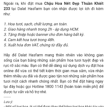
Ngoài ra, khi đặt mua
Chậu Hoa Nét Đẹp Thuần Khiết
233
tại Dalat Hasfarm bạn còn nhận được lợi ích đi kèm
như:
1. Hoa tươi, sạch, chất lượng, an toàn.
2. Giao hàng nhanh trong 2h - áp dụng HCM.
3. Tặng thiệp hoặc banner cho đơn hàng bất kỳ.
4. Cam kết hoa tươi trong 48h.
5. Xuất hóa đơn VAT, chứng từ đầy đủ.
Hãy để Dalat Hasfarm mang thiên nhiên vào không gian
sống của bạn bằng những sản phẩm hoa tươi tuyệt đẹp và
rực rỡ sắc màu. Bạn có thể dễ dàng sử dụng dịch vụ đặt hoa
online để vừa có thể tiết kiệm thời gian mua sắm, vừa nhận
thêm nhiều ưu đãi và được giao tận nơi những sản phẩm hoa
tươi một cách nhanh chóng nhất. Bạn có thể đặt hàng ngay
tại đây hoặc gọi Hotline 1800 1143 (hoàn toàn miễn phí) để
được tư vấn và hỗ trợ nhé.
------
Lưu ý:
- Một số loại hoa, lá có thể được thay thế bằng loại hoa khác tùy vào