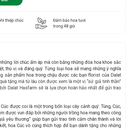
hí thiệp chúc
Đảm bảo hoa tươi
g
trong 48 giờ
g những lời chúc ấm áp mà còn bằng những đóa hoa khoe sắc
t, thú vị và đáng quý. Từng loại hoa sẽ mang những ý nghĩa
g sản phẩm hoa trong chậu được các bạn florist của Dalat
uà tặng mà từ lâu còn được xem là một vị “sứ giả tinh thần”
bởi Dalat Hasfarm sẽ là lựa chọn hoàn hảo nhất để gửi trao
 Cúc được coi là một trong bốn loại cây cảnh quý: Tùng, Cúc,
 thắm được vun đắp bởi những người trồng hoa mang theo công
ả yêu thương” giúp bạn gửi trao tình cảm chân thành và lời
n kết, hoa Cúc vô cùng thích hợp để bạn dành tặng cho những