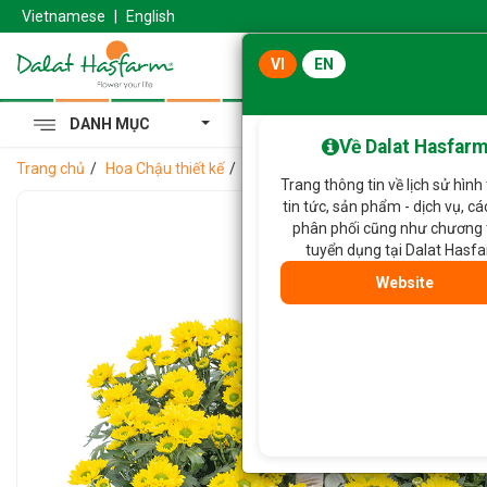
Vietnamese
|
English
VI
EN
DANH MỤC
Cẩm Tú Cầu Hoàng Gia
Về Dalat Hasfar
Trang chủ
Hoa Chậu thiết kế
Chậu Hoa Thiết Kế Nắng Ấm 196
Trang thông tin về lịch sử hình
tin tức, sản phẩm - dịch vụ, c
phân phối cũng như chương 
tuyển dụng tại Dalat Hasf
Website