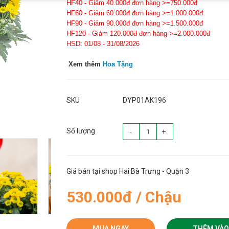
HF40 - Giảm 40.000đ đơn hàng >=750.000đ
HF60 - Giảm 60.000đ đơn hàng >=1.000.000đ
HF90 - Giảm 90.000đ đơn hàng >=1.500.000đ
HF120 - Giảm 120.000đ đơn hàng >=2.000.000đ
HSD: 01/08 - 31/08/2026
Xem thêm
Hoa Tặng
SKU
DYP01AK196
Số lượng
-
+
Giá bán tại shop Hai Bà Trưng - Quận 3
530.000đ / Chậu
MUA NGAY
THÊM VÀO