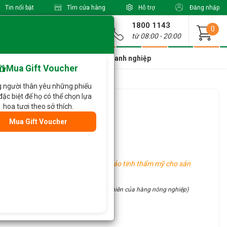
Tin nổi bật
Tìm cửa hàng
Hỗ trợ
Đăng nhập
1800 1143
Giao từ
0
từ 08:00 - 20:00
a Xinh Giá Tốt
Dành cho doanh nghiệp
Mua Gift Voucher
 người thân yêu những phiếu
đặc biệt để họ có thể chọn lựa
 196
hoa tươi theo sở thích.
Mua Gift Voucher
ất tự nhiên của hàng nông nghiệp.
u vực khác nhau, tuy nhiên vẫn đảm bảo tính thẩm mỹ cho sản
site (đặc điểm thủ công và tính chất tự nhiên của hàng nông nghiệp)
ận ưu đãi hấp dẫn: