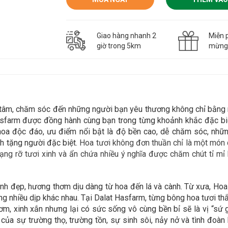
Giao hàng nhanh 2
Miễn p
giờ trong 5km
mừn
n tâm, chăm sóc đến những người bạn yêu thương không chỉ bằn
asfarm được đồng hành cùng bạn trong
từng khoảnh khắc đặc biệ
 hoa độc đáo,
ưu điểm nổi bật là độ bền cao, dễ chăm sóc, nhữn
h tặng người đặc biệt.
Hoa tươi không đơn thuần chỉ là một món q
ng rỡ tươi xinh và ẩn chứa nhiều ý nghĩa được chăm chút tỉ mỉ 
inh đẹp, hương thơm dịu dàng từ hoa đến lá và cành. Từ xưa, Hoa
trong nhiều dịp khác nhau. Tại Dalat Hasfarm, từng bông hoa tươi
, xinh xắn nhưng lại có sức sống vô cùng bền bỉ sẽ là vị “sứ gi
của sự trường thọ, trường tồn, sự sinh sôi, nảy nở và tình đoà