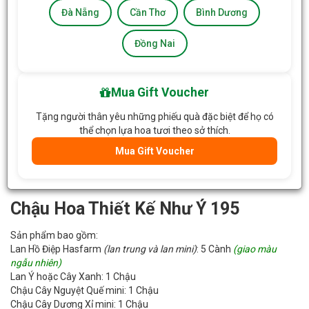
Đà Nẵng
Cần Thơ
Bình Dương
Đồng Nai
Mua Gift Voucher
Tặng người thân yêu những phiếu quà đặc biệt để họ có
thể chọn lựa hoa tươi theo sở thích.
Mua Gift Voucher
Chậu Hoa Thiết Kế Như Ý 195
Sản phẩm bao gồm:
Lan Hồ Điệp Hasfarm
(lan trung và lan mini)
: 5 Cành
(giao màu
ngẫu nhiên)
Lan Ý hoặc Cây Xanh: 1 Chậu
Chậu Cây Nguyệt Quế mini: 1 Chậu
Chậu Cây Dương Xỉ mini: 1 Chậu