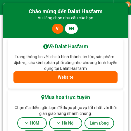
0
Giao từ
Chào mừng đến Dalat Hasfarm
Menu
Vui lòng chọn nhu cầu của bạn
VI
EN
Trang chủ
Lan Hồ Điệp
Chậu Hoa Thiết Kế Như Ý 195
Về Dalat Hasfarm
Trang thông tin về lịch sử hình thành, tin tức, sản phẩm -
dịch vụ, các kênh phân phối cũng như chương trình tuyển
dụng tại Dalat Hasfarm
Website
Mua hoa trực tuyến
Chọn địa điểm gần bạn để được phục vụ tốt nhất với thời
gian giao hàng nhanh chóng.
HCM
Hà Nội
Lâm Đồng