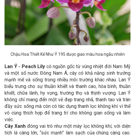
Chậu Hoa Thiết Kế Như Ý 195 được giao màu hoa ngẫu nhiên
Lan Ý - Peach Lily
có nguồn gốc từ vùng nhiệt đới Nam Mỹ
và một số nước Đông Nam Á, cây có khả năng sinh trưởng
mạnh mẽ và sống trong nhiều môi trường khác nhau. Lan Ý
biểu trưng cho sự thuần khiết và thanh cao, hòa bình, thuần
khiết, chữa lành, hy vọng, trường thọ và thịnh vượng. Lan Ý
không chỉ mang đến một vẻ đẹp trang nhã, thanh tao và tràn
đầy sức sống mà còn có tác dụng thanh lọc không khí vì thế
vô cùng thích hợp để trang trí cho không gian sống và làm
việc.
Cây Xanh
đóng vai trò như một máy lọc không khí, với diện
tích lá càng lớn, “sức mạnh” làm sạch của chúng càng cao.