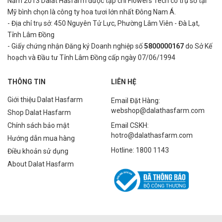
Năm 2013 Dalat Hasfarm được tạp chí Flowers Tech có trụ sở tại
Mỹ bình
chọn là công ty hoa tươi lớn nhất Đông Nam Á.
- Địa chỉ trụ sở: 450 Nguyên Tử Lực, Phường Lâm Viên - Đà Lạt,
Tỉnh Lâm Đồng
- Giấy chứng nhận Đăng ký Doanh nghiệp số
5800000167
do Sở Kế
hoạch và Đầu tư Tỉnh Lâm Đồng cấp ngày 07/06/1994
THÔNG TIN
LIÊN HỆ
Giới thiệu Dalat Hasfarm
Email Đặt Hàng:
webshop@dalathasfarm.com
Shop Dalat Hasfarm
Chính sách bảo mật
Email CSKH:
hotro@dalathasfarm.com
Hướng dẫn mua hàng
Hotline: 1800 1143
Điều khoản sử dụng
About Dalat Hasfarm