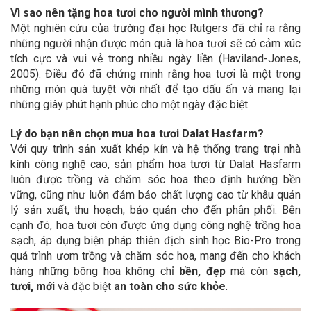
Vì sao nên tặng hoa tươi cho người mình thương?
Một nghiên cứu của trường đại học Rutgers đã chỉ ra rằng
những người nhận được món quà là hoa tươi sẽ có cảm xúc
tích cực và vui vẻ trong nhiều ngày liền (Haviland-Jones,
2005). Điều đó đã chứng minh rằng hoa tươi là một trong
những món quà tuyệt vời nhất để tạo dấu ấn và mang lại
những giây phút hạnh phúc cho một ngày đặc biệt.
Lý do bạn nên chọn mua hoa tươi Dalat Hasfarm?
Với quy trình sản xuất khép kín và hệ thống trang trại nhà
kính công nghệ cao, sản phẩm hoa tươi từ Dalat Hasfarm
luôn được trồng và chăm sóc hoa theo định hướng bền
vững, cũng như luôn đảm bảo chất lượng cao từ khâu quản
lý sản xuất, thu hoạch, bảo quản cho đến phân phối. Bên
cạnh đó, hoa tươi còn được ứng dụng công nghệ trồng hoa
sạch, áp dụng biện pháp thiên địch sinh học Bio-Pro trong
quá trình ươm trồng và chăm sóc hoa, mang đến cho khách
hàng những bông hoa không chỉ
bền, đẹp
mà còn
sạch,
tươi, mới
và đặc biệt
an toàn cho sức khỏe
.