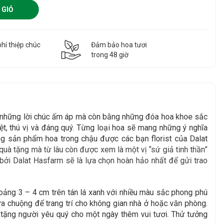
 GIỎ
hí thiệp chúc
Đảm bảo hoa tươi
g
trong 48 giờ
g những lời chúc ấm áp mà còn bằng những đóa hoa khoe sắc
t, thú vị và đáng quý. Từng loại hoa sẽ mang những ý nghĩa
g sản phẩm hoa trong chậu được các bạn florist của Dalat
uà tặng mà từ lâu còn được xem là một vị “sứ giả tinh thần”
bởi Dalat Hasfarm sẽ là lựa chọn hoàn hảo nhất để gửi trao
oảng 3 – 4 cm trên tán lá xanh với nhiều màu sắc phong phú
a chuộng để trang trí cho không gian nhà ở hoặc văn phòng.
i tặng người yêu quý cho một ngày thêm vui tươi. Thử tưởng