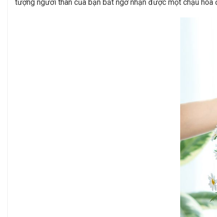
tượng người thân của bạn bất ngờ nhận được một chậu hoa đ