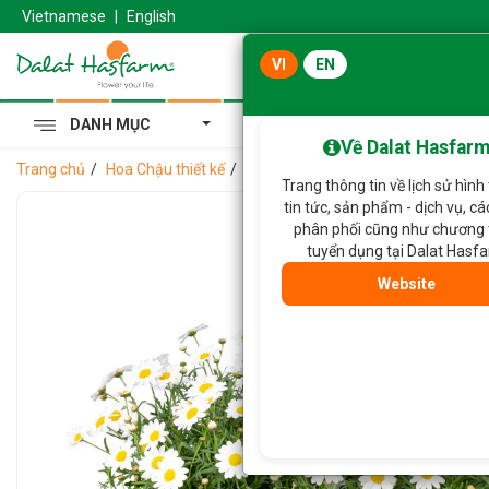
Vietnamese
|
English
VI
EN
DANH MỤC
Cẩm Tú Cầu Hoàng Gia
Về Dalat Hasfar
Trang chủ
Hoa Chậu thiết kế
Chậu Hoa Thiết Kế Tinh Khôi 217
Trang thông tin về lịch sử hình
tin tức, sản phẩm - dịch vụ, c
phân phối cũng như chương 
tuyển dụng tại Dalat Hasf
Website