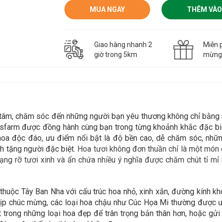
MUA NGAY
THÊM VÀO
Giao hàng nhanh 2
Miễn p
giờ trong 5km
mừn
n tâm, chăm sóc đến những người bạn yêu thương không chỉ bằn
asfarm được đồng hành cùng bạn trong
từng khoảnh khắc đặc biệ
 hoa độc đáo,
ưu điểm nổi bật là độ bền cao, dễ chăm sóc, nhữn
h tặng người đặc biệt.
Hoa tươi không đơn thuần chỉ là một món q
ng rỡ tươi xinh và ẩn chứa nhiều ý nghĩa được chăm chút tỉ mỉ 
huộc Tây Ban Nha với cấu trúc hoa nhỏ, xinh xắn, đường kính kh
 dịp chúc mừng, các loại hoa chậu như Cúc Họa Mi thường được ư
 trong những loại hoa đẹp để trân trọng bản thân hơn, hoặc gử