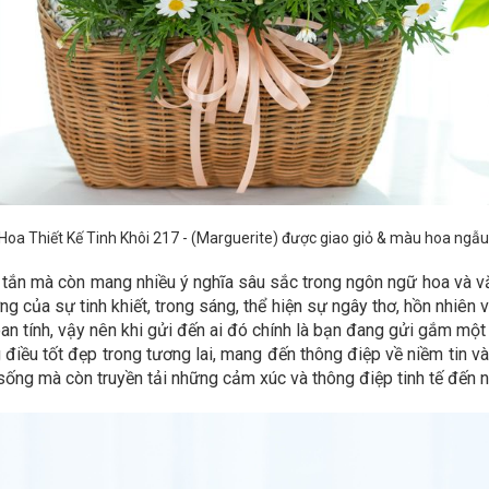
Hoa Thiết Kế Tinh Khôi 217
- (Marguerite) được giao giỏ & màu hoa ngẫu
ơi tắn mà còn mang nhiều ý nghĩa sâu sắc trong ngôn ngữ hoa và
 của sự tinh khiết, trong sáng, thể hiện sự ngây thơ, hồn nhiên v
oan tính, vậy nên khi gửi đến ai đó chính là bạn đang gửi gắm mộ
điều tốt đẹp trong tương lai, mang đến thông điệp về niềm tin và
ống mà còn truyền tải những cảm xúc và thông điệp tinh tế đến 