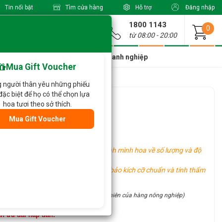
Tin nổi bật
Tìm cửa hàng
Hỗ trợ
Đăng nhập
1800 1143
Giao từ
0
từ 08:00 - 20:00
a Xinh Giá Tốt
Dành cho doanh nghiệp
Mua Gift Voucher
 người thân yêu những phiếu
đặc biệt để họ có thể chọn lựa
i 217
hoa tươi theo sở thích.
Mua Gift Voucher
 sản phẩm thực nhận có thể khác hình mình hoa về số lượng và độ
u vực khác nhau, tuy nhiên vẫn đảm bảo kích cỡ chuẩn và tính thẩm
site (đặc điểm thủ công và tính chất tự nhiên của hàng nông nghiệp)
ận ưu đãi hấp dẫn: