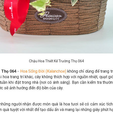
Chậu Hoa Thiết Kế Trường Thọ 064
 Thọ 064
-
Hoa Sống Đời (Kalanchoe)
không chỉ dùng để trang t
hoa trang trí khác, cây không thích hợp với nguồn nhiệt, quạt gi
tuần khi đặt trong nhà (nơi có ánh sáng). Bạn cần kiểm tra thườ
ước sẽ ảnh hưởng đến độ bền của cây.
những người nhận được món quà là hoa tươi sẽ có cảm xúc tích c
 quà tuyệt vời nhất để tạo dấu ấn và mang lại những giây phút h