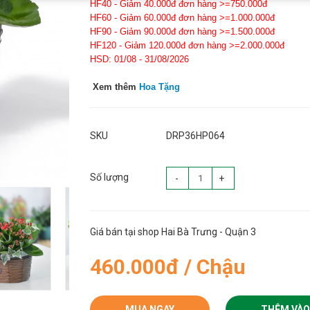
HF40 - Giảm 40.000đ đơn hàng >=750.000đ
HF60 - Giảm 60.000đ đơn hàng >=1.000.000đ
HF90 - Giảm 90.000đ đơn hàng >=1.500.000đ
HF120 - Giảm 120.000đ đơn hàng >=2.000.000đ
HSD: 01/08 - 31/08/2026
Xem thêm
Hoa Tặng
SKU
DRP36HP064
Số lượng
-
+
Giá bán tại shop Hai Bà Trưng - Quận 3
460.000đ / Chậu
MUA NGAY
THÊM VÀO