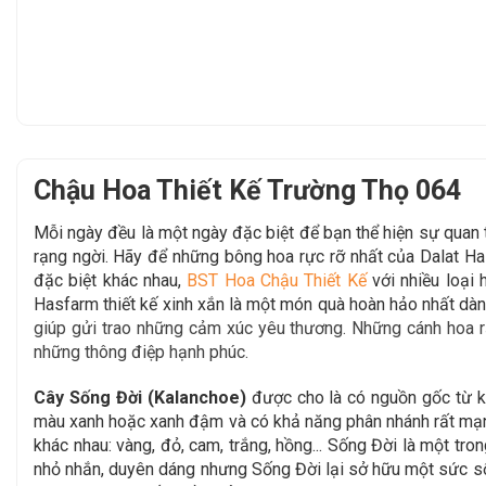
Chậu Hoa Thiết Kế Trường Thọ 064
Mỗi ngày đều là một ngày đặc biệt để bạn thể hiện sự qua
rạng ngời. Hãy để
những bông hoa rực rỡ nhất của Dalat H
đặc biệt khác nhau,
BST Hoa Chậu Thiết Kế
với nhiều loại
Hasfarm thiết kế xinh xắn là một món quà hoàn hảo
nhất dàn
giúp gửi trao những cảm xúc yêu thương. Những cánh hoa rạ
những thông điệp hạnh phúc.
Cây Sống Đời (Kalanchoe)
được cho là có nguồn gốc từ k
màu xanh hoặc xanh đậm và có khả năng phân nhánh rất mạnh
khác nhau: vàng, đỏ, cam, trắng, hồng... Sống Đời là một t
nhỏ nhắn, duyên dáng nhưng Sống Đời lại sở hữu một sức số