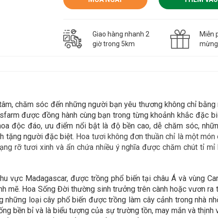
Giao hàng nhanh 2
Miễn p
giờ trong 5km
mừn
n tâm, chăm sóc đến những người bạn yêu thương không chỉ bằn
asfarm được đồng hành cùng bạn trong
từng khoảnh khắc đặc biệ
 hoa độc đáo,
ưu điểm nổi bật là độ bền cao, dễ chăm sóc, nhữn
h tặng người đặc biệt.
Hoa tươi không đơn thuần chỉ là một món q
ng rỡ tươi xinh và ẩn chứa nhiều ý nghĩa được chăm chút tỉ mỉ 
hu vực Madagascar, được trồng phổ biến tại châu Á và vùng Car
 mẽ. Hoa Sống Đời thường sinh trưởng trên cành hoặc vươn ra từ
rong những loại cây phổ biến được trồng làm cây cảnh trong nhà n
ng bền bỉ và là biểu tượng của sự trường tồn, may mắn và thịnh 