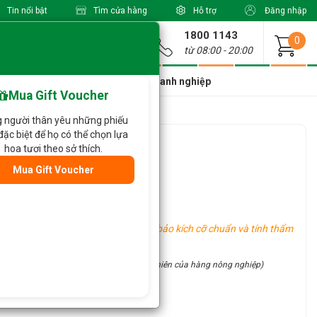
Tin nổi bật
Tìm cửa hàng
Hỗ trợ
Đăng nhập
1800 1143
Giao từ
0
từ 08:00 - 20:00
a Xinh Giá Tốt
Dành cho doanh nghiệp
Mua Gift Voucher
 người thân yêu những phiếu
đặc biệt để họ có thể chọn lựa
Thọ 064
hoa tươi theo sở thích.
Mua Gift Voucher
ngẫu nhiên)
u
u vực khác nhau, tuy nhiên vẫn đảm bảo kích cỡ chuẩn và tính thẩm
site (đặc điểm thủ công và tính chất tự nhiên của hàng nông nghiệp)
ận ưu đãi hấp dẫn: