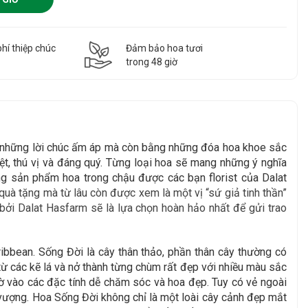
hí thiệp chúc
Đảm bảo hoa tươi
g
trong 48 giờ
g những lời chúc ấm áp mà còn bằng những đóa hoa khoe sắc
t, thú vị và đáng quý. Từng loại hoa sẽ mang những ý nghĩa
g sản phẩm hoa trong chậu được các bạn florist của Dalat
uà tặng mà từ lâu còn được xem là một vị “sứ giả tinh thần”
bởi Dalat Hasfarm sẽ là lựa chọn hoàn hảo nhất để gửi trao
ibbean. Sống Đời là cây thân thảo, phần thân cây thường có
 các kẽ lá và nở thành từng chùm rất đẹp với nhiều màu sắc
hờ vào các đặc tính dễ chăm sóc và hoa đẹp. Tuy có vẻ ngoài
vượng. Hoa Sống Đời không chỉ là một loài cây cảnh đẹp mắt