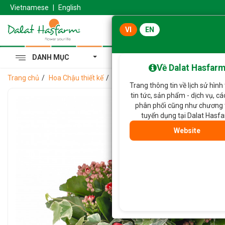
Vietnamese
|
English
VI
EN
DANH MỤC
Cẩm Tú Cầu Hoàng Gia
Về Dalat Hasfar
Trang chủ
Hoa Chậu thiết kế
Chậu Hoa Thiết Kế Trường Thọ 064
Trang thông tin về lịch sử hình
tin tức, sản phẩm - dịch vụ, c
phân phối cũng như chương 
tuyển dụng tại Dalat Hasf
Website