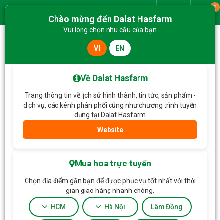
0
Giao từ
Chào mừng đến Dalat Hasfarm
Menu
Vui lòng chọn nhu cầu của bạn
VI
EN
Trang chủ
Hoa Chậu thiết kế
Chậu Hoa Thiết Kế Vườn Xinh 255
Về Dalat Hasfarm
Trang thông tin về lịch sử hình thành, tin tức, sản phẩm -
dịch vụ, các kênh phân phối cũng như chương trình tuyển
dụng tại Dalat Hasfarm
Website
Mua hoa trực tuyến
Chọn địa điểm gần bạn để được phục vụ tốt nhất với thời
gian giao hàng nhanh chóng.
HCM
Hà Nội
Lâm Đồng