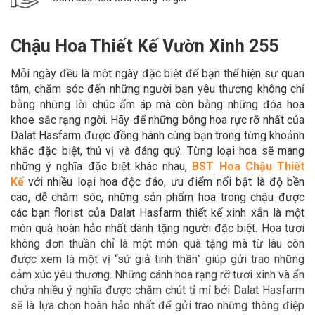
Chậu Hoa Thiết Kế Vườn Xinh 255
Mỗi ngày đều là một ngày đặc biệt để bạn thể hiện sự quan
tâm, chăm sóc đến những người bạn yêu thương không chỉ
bằng những lời chúc ấm áp mà còn bằng những đóa hoa
khoe sắc rạng ngời. Hãy để
những bông hoa rực rỡ nhất của
Dalat Hasfarm được đồng hành cùng bạn trong
từng khoảnh
khắc đặc biệt, thú vị và đáng quý. Từng loại hoa sẽ mang
những ý nghĩa đặc biệt khác nhau,
BST Hoa Chậu Thiết
Kế
với nhiều loại hoa độc đáo,
ưu điểm nổi bật là độ bền
cao, dễ chăm sóc, những sản phẩm hoa trong chậu được
các bạn florist của Dalat Hasfarm thiết kế xinh xắn là một
món quà hoàn hảo
nhất dành tặng người đặc biệt.
Hoa tươi
không đơn thuần chỉ là một món quà tặng mà từ lâu còn
được xem là một vị “sứ giả tinh thần” giúp gửi trao những
cảm xúc yêu thương. Những cánh hoa rạng rỡ tươi xinh và ẩn
chứa nhiều ý nghĩa được chăm chút tỉ mỉ bởi Dalat Hasfarm
sẽ là lựa chọn hoàn hảo nhất để gửi trao những thông điệp