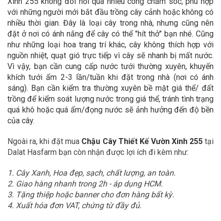
Xinh 255
không đòi hỏi quá nhiều công chăm sóc, phù hợp
với những người mới bắt đầu trồng cây cảnh hoặc không có
nhiều thời gian. Đây là loại cây trong nhà, nhưng cũng nên
đặt ở nơi có ánh nắng để cây có thể "hít thở" bạn nhé. Cũng
như những loại hoa trang trí khác, cây không thích hợp với
nguồn nhiệt, quạt gió trực tiếp vì cây sẽ nhanh bị mất nước.
Vì vậy, bạn cần cung cấp nước tưới thường xuyên, khuyến
khích tưới ẩm 2-3 lần/tuần khi đặt trong nhà (nơi có ánh
sáng). Bạn cần kiểm tra thường xuyên bề mặt giá thể/ đất
trồng để kiểm soát lượng nước trong giá thể, tránh tình trạng
quá khô hoặc quá ẩm/đọng nước sẽ ảnh hưởng đến độ bền
của cây.
Ngoài ra, khi đặt mua
Chậu Cây Thiết Kế Vườn Xinh 255
tại
Dalat Hasfarm bạn còn nhận được lợi ích đi kèm như:
1. Cây Xanh, Hoa đẹp, sạch, chất lượng, an toàn.
2. Giao hàng nhanh trong 2h - áp dụng HCM.
3. Tặng thiệp hoặc banner cho đơn hàng bất kỳ.
4. Xuất hóa đơn VAT, chứng từ đầy đủ.