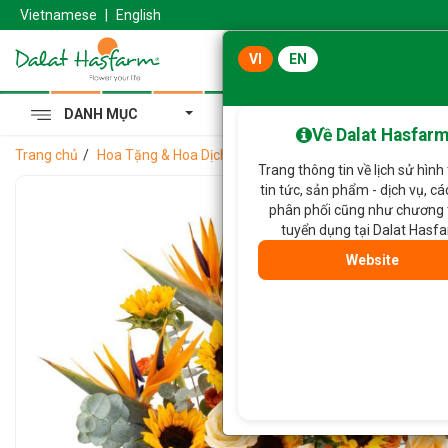
Vietnamese
|
English
VI
EN
DANH MỤC
Cẩm Tú Cầu Hoàng Gia
Về Dalat Hasfar
Trang chủ
Hoa Tặng & Hoa Dịch Vụ
Giỏ Hoa Ánh Dương Rực Rỡ 
Trang thông tin về lịch sử hình
tin tức, sản phẩm - dịch vụ, c
phân phối cũng như chương 
tuyển dụng tại Dalat Hasf
Website