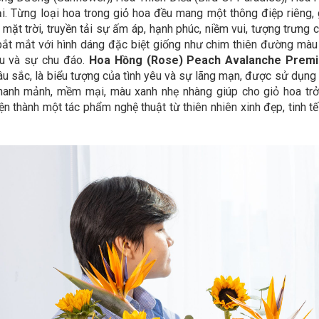
i. Từng loại hoa trong giỏ hoa đều mang một thông điệp riêng, 
mặt trời, truyền tải sự ấm áp, hạnh phúc, niềm vui, tượng trưng c
ắt mắt với hình dáng đặc biệt giống như chim thiên đường màu 
yêu và sự chu đáo.
Hoa Hồng (Rose) Peach Avalanche Pre
âu sắc, là biểu tượng của tình yêu và sự lãng mạn, được sử dụng
hanh mảnh, mềm mại, màu xanh nhẹ nhàng
giúp cho giỏ hoa tr
ện thành một tác phẩm nghệ thuật từ thiên nhiên xinh đẹp, tinh t