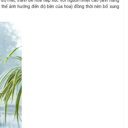
độ mát, tránh để hoa tiếp xúc với nguồn nhiệt cao (ánh nắng
ả có thể ảnh hưởng đến độ bền của hoa) đồng thời nên bổ sung