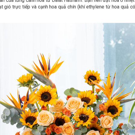
àn của từng cành hoa từ Dalat Hasfarm. Bạn nên đặt hoa ở nhiệt 
 quạt gió trực tiếp và cạnh hoa quả chín (khí ethylene từ hoa qu