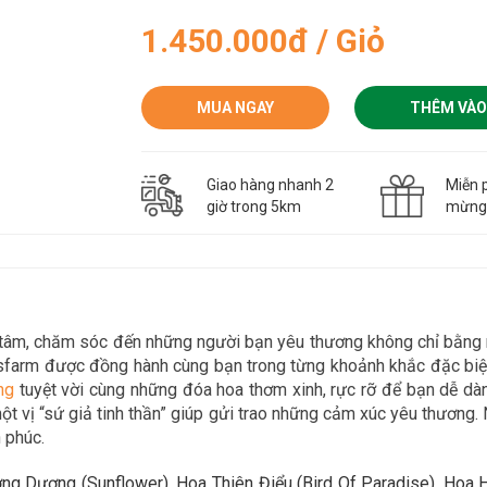
1.450.000đ / Giỏ
MUA NGAY
THÊM VÀO
Giao hàng nhanh 2
Miễn p
giờ trong 5km
mừn
n tâm, chăm sóc đến những người bạn yêu thương không chỉ bằn
asfarm được đồng hành cùng bạn trong
từng khoảnh khắc đặc biệt
n
g
tuyệt vời cùng những đóa hoa thơm xinh, rực rỡ để bạn dễ d
t vị “sứ giả tinh thần” giúp gửi trao những cảm xúc yêu thương. 
 phúc.
g Dương (Sunflower), Hoa Thiên Điểu (Bird Of Paradise), Hoa H