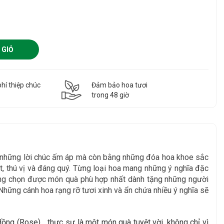
 GIỎ
hí thiệp chúc
Đảm bảo hoa tươi
g
trong 48 giờ
g những lời chúc ấm áp mà còn bằng những đóa hoa khoe sắc
, thú vị và đáng quý. Từng loại hoa mang những ý nghĩa đặc
àng chọn được món quà phù hợp nhất dành tặng những người
Những cánh hoa rạng rỡ tươi xinh và ẩn chứa nhiều ý nghĩa sẽ
ồng (Rose)… thực sự là một món quà tuyệt vời, không chỉ vì