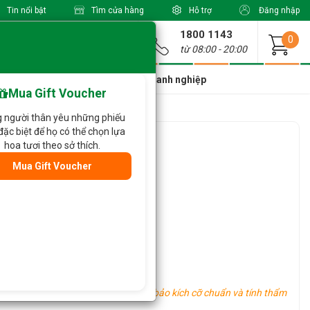
Tin nổi bật
Tìm cửa hàng
Hỗ trợ
Đăng nhập
1800 1143
Giao từ
0
từ 08:00 - 20:00
a Xinh Giá Tốt
Dành cho doanh nghiệp
Mua Gift Voucher
 người thân yêu những phiếu
đặc biệt để họ có thể chọn lựa
643
hoa tươi theo sở thích.
Mua Gift Voucher
oa khác tùy vào tình hình thực tế.
u vực khác nhau, tuy nhiên vẫn đảm bảo kích cỡ chuẩn và tính thẩm