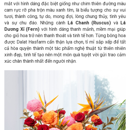
mắt với hình dáng đặc biệt giống như chim thiên đường màu
cam rực rỡ pha trộn màu xanh tím, là biểu tượng cho sự vui
tươi, thành công, tự do, mong đợi, lòng chung thủy, tình yêu
và sự chu đáo.
Những cành
Lá Chanh (Ruscus)
và
Lá
Dương Xỉ (Fern)
với hình dáng thanh mảnh, mềm mại giúp
cho giỏ hoa trở nên thanh thoát và tinh tế hơn. Từng bông hoa
được Dalat Hasfarm cẩn thận lựa chọn, tỉ mỉ sắp xếp để tất
cả hòa quyện thành một tác phẩm nghệ thuật từ thiên nhiên
xinh đẹp, tinh tế tạo nên một món quà tuyệt vời gửi trao cảm
xúc chân thành nhất đến người nhận.