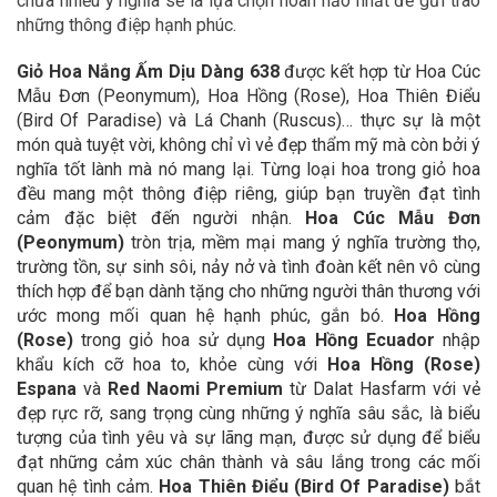
chứa nhiều ý nghĩa sẽ là lựa chọn hoàn hảo nhất để gửi trao
những thông điệp hạnh phúc.
Giỏ Hoa Nắng Ấm Dịu Dàng 638
được kết hợp từ Hoa Cúc
Mẫu Đơn (Peonymum), Hoa Hồng (Rose),
Hoa Thiên Điểu
(Bird Of Paradise) và Lá Chanh (Ruscus)
… thực sự là một
món quà tuyệt vời, không chỉ vì vẻ đẹp thẩm mỹ mà còn bởi ý
nghĩa tốt lành mà nó mang lại. Từng loại hoa trong giỏ hoa
đều mang một thông điệp riêng, giúp bạn truyền đạt tình
cảm đặc biệt đến người nhận.
Hoa
Cúc Mẫu Đơn
(Peonymum)
tròn trịa, mềm mại mang ý nghĩa trường thọ,
trường tồn, sự sinh sôi, nảy nở và tình đoàn kết nên vô cùng
thích hợp để bạn dành tặng cho những người thân thương với
ước mong mối quan hệ hạnh phúc, gắn bó.
Hoa Hồng
(Rose)
trong giỏ hoa sử dụng
Hoa Hồng Ecuador
nhập
khẩu kích cỡ hoa to, khỏe cùng với
Hoa Hồng (Rose)
Espana
và
Red Naomi Premium
từ Dalat Hasfarm với vẻ
đẹp rực rỡ, sang trọng cùng những ý nghĩa sâu sắc, là biểu
tượng của tình yêu và sự lãng mạn, được sử dụng để biểu
đạt những cảm xúc chân thành và sâu lắng trong các mối
quan hệ tình cảm.
Hoa Thiên Điểu (Bird Of Paradise)
bắt