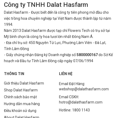
Công ty TNHH Dalat Hasfarm
Dalat Hasfarm - Được biết đến là công ty tiên phong mở đầu cho
việc
trồng hoa chuyên nghiệp tại Việt Nam được thành lập từ năm
1994.
Năm 2013 Dalat Hasfarm được tạp chí Flowers Tech có trụ sở tại
Mỹ bình
chọn là công ty hoa tươi lớn nhất Đông Nam Á.
- Địa chỉ trụ sở: 450 Nguyên Tử Lực, Phường Lâm Viên - Đà Lạt,
Tỉnh Lâm Đồng
- Giấy chứng nhận Đăng ký Doanh nghiệp số
5800000167
do Sở Kế
hoạch và Đầu tư Tỉnh Lâm Đồng cấp ngày 07/06/1994
THÔNG TIN
LIÊN HỆ
Giới thiệu Dalat Hasfarm
Email Đặt Hàng:
webshop@dalathasfarm.com
Shop Dalat Hasfarm
Chính sách bảo mật
Email CSKH:
hotro@dalathasfarm.com
Hướng dẫn mua hàng
Hotline: 1800 1143
Điều khoản sử dụng
About Dalat Hasfarm