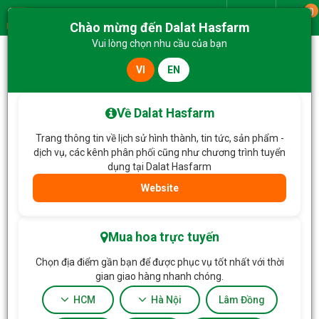
0
Giao từ
Chào mừng đến Dalat Hasfarm
Menu
Vui lòng chọn nhu cầu của bạn
VI
EN
Trang chủ
Hoa Tặng & Hoa Dịch Vụ
Giỏ Hoa Nắng Ấm Dịu Dàng 638
Về Dalat Hasfarm
Trang thông tin về lịch sử hình thành, tin tức, sản phẩm -
dịch vụ, các kênh phân phối cũng như chương trình tuyển
dụng tại Dalat Hasfarm
Website
Mua hoa trực tuyến
Chọn địa điểm gần bạn để được phục vụ tốt nhất với thời
gian giao hàng nhanh chóng.
HCM
Hà Nội
Lâm Đồng