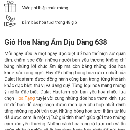
Miễn phí thiệp chúc mừng
Đảm bảo hoa tươi trong 48 giờ
Giỏ Hoa Nắng Ấm Dịu Dàng 638
Mỗi ngày đều là một ngày đặc biệt để bạn thể hiện sự quan
tâm, chăm sóc đến những người bạn yêu thương không chỉ
bằng những lời chúc ấm áp mà còn bằng những đóa hoa
khoe sắc rạng ngời. Hãy để
những bông hoa rực rỡ nhất của
Dalat Hasfarm được đồng hành cùng bạn trong
từng khoảnh
khắc đặc biệt, thú vị và đáng quý. Từng loại hoa mang những
ý nghĩa đặc biệt, Dalat Hasfarm gửi bạn yêu hoa nhiều lựa
chọn
Hoa Tặn
g
tuyệt vời cùng những đóa hoa thơm xinh, rực
rỡ để bạn dễ dàng chọn được món quà phù hợp nhất dành
tặng những người trân quý. Những bông hoa tươi thắm từ lâu
đã được xem là một vị “sứ giả tinh thần” giúp gửi trao những
cảm xúc yêu thương. Những cánh hoa rạng rỡ tươi xinh và ẩn