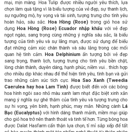
mại, mịn màng. Hoa Tulip được nhiều người yêu thích, lựa
chọn làm quà tặng vì là biểu tượng của vẻ đẹp, sự thanh lịch,
sự ngưỡng mộ, hy vọng và tái sinh, tượng trưng cho tình yêu
hoàn hảo, sâu sắc.
Hoa Hồng (Rose)
trong giỏ hoa sử
dụng
Hoa Hồng (Rose)
Ecuador
nhập khẩu
với vẻ đẹp
ngọt ngào, sang trọng cùng những ý nghĩa sâu sắc, là biểu
tượng của tình yêu và sự lãng mạn, được sử dụng để biểu
đạt những cảm xúc chân thành và sâu lắng trong các mối
quan hệ tình cảm.
Hoa Delphinium
ấn tượng bởi vẻ đẹp
sang trọng, thanh lịch, tượng trưng cho tình yêu bền chặt,
lòng chân thành, duyên dáng, hạnh phúc, niềm vui… thích hợp
cho nhiều dịp khác nhau để thể hiện tình yêu, tình bạn và gửi
trao những cảm xúc tích cực.
Hoa Sao Xanh (Tweedia
Caerulea hay hoa Lam Tinh)
được biết đến với các bông
hoa hình ngôi sao nhỏ màu xanh lam nhạt đặc biệt xinh xắn
mang ý nghĩa sự ghé thăm của tình yêu và tượng trưng cho
sự hi vọng, yên bình, hạnh phúc, may mắn.
Những cành
Lá
Bạc (Eucalyptus
)
với hình dáng thanh mảnh, mềm mại giúp
cho giỏ hoa trở nên thanh thoát và tinh tế hơn. Từng bông hoa
được Dalat Hasfarm cẩn thận lựa chọn, tỉ mỉ sắp xếp để tất