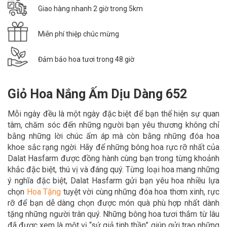
Giao hàng nhanh 2 giờ trong 5km
Miễn phí thiệp chúc mừng
Đảm bảo hoa tươi trong 48 giờ
Giỏ Hoa Nắng Ấm Dịu Dàng 652
Mỗi ngày đều là một ngày đặc biệt để bạn thể hiện sự quan
tâm, chăm sóc đến những người bạn yêu thương không chỉ
bằng những lời chúc ấm áp mà còn bằng những đóa hoa
khoe sắc rạng ngời. Hãy để
những bông hoa rực rỡ nhất của
Dalat Hasfarm được đồng hành cùng bạn trong
từng khoảnh
khắc đặc biệt, thú vị và đáng quý. Từng loại hoa mang những
ý nghĩa đặc biệt, Dalat Hasfarm gửi bạn yêu hoa nhiều lựa
chọn
Hoa Tặn
g
tuyệt vời cùng những đóa hoa thơm xinh, rực
rỡ để bạn dễ dàng chọn được món quà phù hợp nhất dành
tặng những người trân quý. Những bông hoa tươi thắm từ lâu
đã được xem là một vị “sứ giả tinh thần” giúp gửi trao những