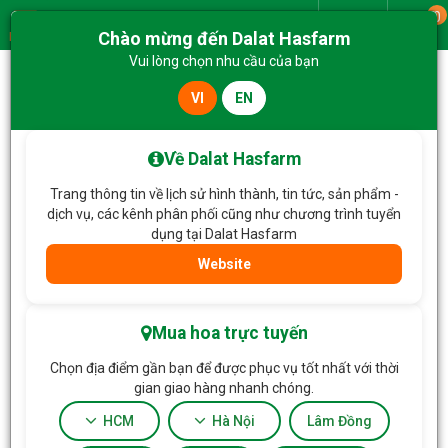
0
Giao từ
Chào mừng đến Dalat Hasfarm
Menu
Vui lòng chọn nhu cầu của bạn
VI
EN
Trang chủ
Hoa Tặng & Hoa Dịch Vụ
Giỏ Hoa Nắng Ấm Dịu Dàng 652
Về Dalat Hasfarm
Trang thông tin về lịch sử hình thành, tin tức, sản phẩm -
dịch vụ, các kênh phân phối cũng như chương trình tuyển
dụng tại Dalat Hasfarm
Website
Mua hoa trực tuyến
Chọn địa điểm gần bạn để được phục vụ tốt nhất với thời
gian giao hàng nhanh chóng.
HCM
Hà Nội
Lâm Đồng