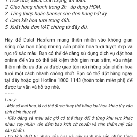
1. Hoa tươi, sạch, chất lượng, an toàn.
2. Giao hàng nhanh trong 2h - áp dụng HCM.
3. Tặng thiệp hoặc banner cho đơn hàng bất kỳ.
4. Cam kết hoa tươi trong 48h.
5. Xuất hóa đơn VAT, chứng từ đầy đủ.
Hãy để Dalat Hasfarm mang thiên nhiên vào không gian
sống của bạn bằng những sản phẩm hoa tươi tuyệt đẹp và
rực rỡ sắc màu. Bạn có thể dễ dàng sử dụng dịch vụ đặt hoa
online để vừa có thể tiết kiệm thời gian mua sắm, vừa nhận
thêm nhiều ưu đãi và được giao tận nơi những sản phẩm hoa
tươi một cách nhanh chóng nhất. Bạn có thể đặt hàng ngay
tại đây hoặc gọi Hotline 1800 1143 (hoàn toàn miễn phí) để
được tư vấn và hỗ trợ nhé.
------
Lưu ý:
- Một số loại hoa, lá có thể được thay thế bằng loại hoa khác tùy vào
tình hình thực tế.
- Kiểu dáng và màu sắc giỏ có thể thay đổi ở từng khu vực khác
nhau, tuy nhiên vẫn đảm bảo kích cỡ chuẩn và tính thẩm mỹ của
sản phẩm.
- Do tính chất tự nhiên của hoa và cây xanh mà sản phẩm thực