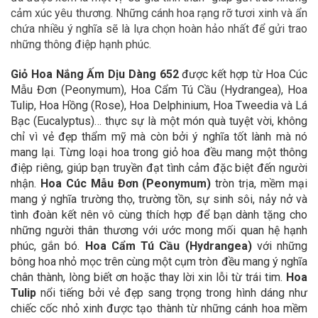
cảm xúc yêu thương. Những cánh hoa rạng rỡ tươi xinh và ẩn
chứa nhiều ý nghĩa sẽ là lựa chọn hoàn hảo nhất để gửi trao
những thông điệp hạnh phúc.
Giỏ Hoa Nắng Ấm Dịu Dàng 652
được kết hợp từ Hoa Cúc
Mẫu Đơn (Peonymum), Hoa Cẩm Tú Cầu (Hydrangea),
Hoa
Tulip, Hoa Hồng (Rose), Hoa Delphinium, Hoa Tweedia và Lá
Bạc (Eucalyptus)
… thực sự là một món quà tuyệt vời, không
chỉ vì vẻ đẹp thẩm mỹ mà còn bởi ý nghĩa tốt lành mà nó
mang lại. Từng loại hoa trong giỏ hoa đều mang một thông
điệp riêng, giúp bạn truyền đạt tình cảm đặc biệt đến người
nhận.
Hoa
Cúc Mẫu Đơn (Peonymum)
tròn trịa, mềm mại
mang ý nghĩa trường thọ, trường tồn, sự sinh sôi, nảy nở và
tình đoàn kết nên vô cùng thích hợp để bạn dành tặng cho
những người thân thương với ước mong mối quan hệ hạnh
phúc, gắn bó.
Hoa Cẩm Tú Cầu (Hydrangea)
với những
bông hoa nhỏ mọc trên cùng một cụm tròn đều mang ý nghĩa
chân thành, lòng biết ơn hoặc thay lời xin lỗi từ trái tim.
Hoa
Tulip
nổi tiếng bởi vẻ đẹp sang trọng trong hình dáng như
chiếc cốc nhỏ xinh được tạo thành từ những cánh hoa mềm