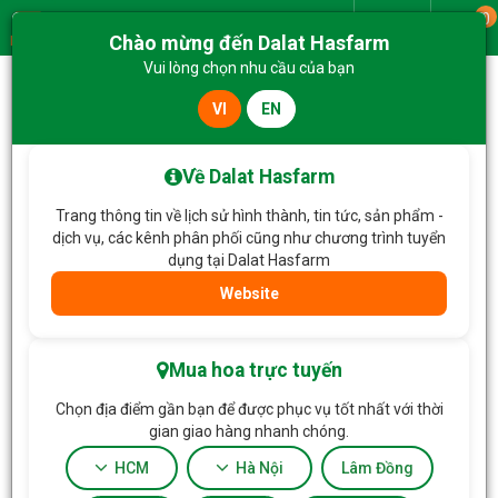
0
Giao từ
Chào mừng đến Dalat Hasfarm
Menu
Vui lòng chọn nhu cầu của bạn
VI
EN
Trang chủ
Lan Hồ Điệp
Lan Hồ Điệp Hồng Phát 125
Về Dalat Hasfarm
Trang thông tin về lịch sử hình thành, tin tức, sản phẩm -
dịch vụ, các kênh phân phối cũng như chương trình tuyển
dụng tại Dalat Hasfarm
Website
Mua hoa trực tuyến
Chọn địa điểm gần bạn để được phục vụ tốt nhất với thời
gian giao hàng nhanh chóng.
HCM
Hà Nội
Lâm Đồng