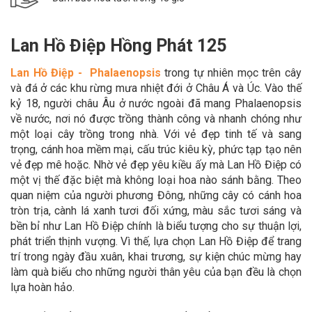
Lan Hồ Điệp Hồng Phát 125
Lan Hồ Điệp - Phalaenopsis
trong tự nhiên mọc trên cây
và đá ở các khu rừng mưa nhiệt đới ở Châu Á và Úc. Vào thế
kỷ 18, người châu Âu ở nước ngoài đã mang Phalaenopsis
về nước, nơi nó được trồng thành công và nhanh chóng như
một loại cây trồng trong nhà. Với vẻ đẹp tinh tế và sang
trọng, cánh hoa mềm mại, cấu trúc kiêu kỳ, phức tạp tạo nên
vẻ đẹp mê hoặc. Nhờ vẻ đẹp yêu kiều ấy mà Lan Hồ Điệp có
một vị thế đặc biệt mà không loại hoa nào sánh bằng. Theo
quan niệm của người phương Đông, những cây có cánh hoa
tròn trịa, cành lá xanh tươi đối xứng, màu sắc tươi sáng và
bền bỉ như Lan Hồ Điệp chính là biểu tượng cho sự thuận lợi,
phát triển thịnh vượng. Vì thế, lựa chọn Lan Hồ Điệp để trang
trí trong ngày đầu xuân, khai trương, sự kiện chúc mừng hay
làm quà biếu cho những người thân yêu của bạn đều là chọn
lựa hoàn hảo.