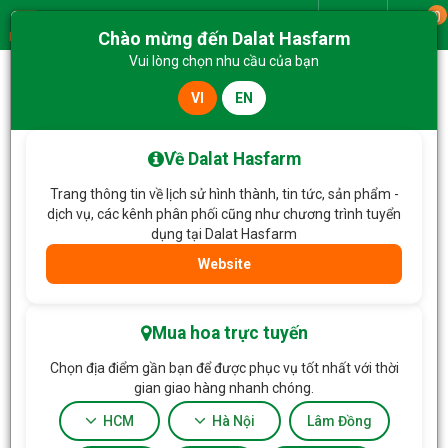
0
Giao từ
Chào mừng đến Dalat Hasfarm
Menu
Vui lòng chọn nhu cầu của bạn
VI
EN
Trang chủ
Lan Hồ Điệp
Lan Hồ Điệp Vạn Hạnh 087
Về Dalat Hasfarm
Trang thông tin về lịch sử hình thành, tin tức, sản phẩm -
dịch vụ, các kênh phân phối cũng như chương trình tuyển
dụng tại Dalat Hasfarm
Website
Mua hoa trực tuyến
Chọn địa điểm gần bạn để được phục vụ tốt nhất với thời
gian giao hàng nhanh chóng.
HCM
Hà Nội
Lâm Đồng