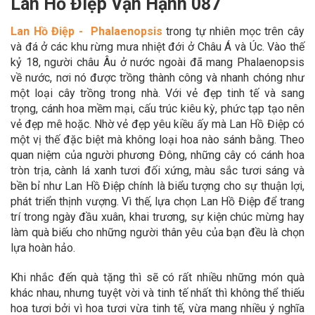
Lan Hồ Điệp Vạn Hạnh 087
Lan Hồ Điệp - Phalaenopsis
trong tự nhiên mọc trên cây
và đá ở các khu rừng mưa nhiệt đới ở Châu Á và Úc. Vào thế
kỷ 18, người châu Âu ở nước ngoài đã mang Phalaenopsis
về nước, nơi nó được trồng thành công và nhanh chóng như
một loại cây trồng trong nhà. Với vẻ đẹp tinh tế và sang
trọng, cánh hoa mềm mại, cấu trúc kiêu kỳ, phức tạp tạo nên
vẻ đẹp mê hoặc. Nhờ vẻ đẹp yêu kiều ấy mà Lan Hồ Điệp có
một vị thế đặc biệt mà không loại hoa nào sánh bằng. Theo
quan niệm của người phương Đông, những cây có cánh hoa
tròn trịa, cành lá xanh tươi đối xứng, màu sắc tươi sáng và
bền bỉ như Lan Hồ Điệp chính là biểu tượng cho sự thuận lợi,
phát triển thịnh vượng. Vì thế, lựa chọn Lan Hồ Điệp để trang
trí trong ngày đầu xuân, khai trương, sự kiện chúc mừng hay
làm quà biếu cho những người thân yêu của bạn đều là chọn
lựa hoàn hảo.
Khi nhắc đến quà tặng thì sẽ có rất nhiều những món quà
khác nhau, nhưng tuyệt vời và tinh tế nhất thì không thể thiếu
hoa tươi bởi vì hoa tươi vừa tinh tế, vừa mang nhiều ý nghĩa