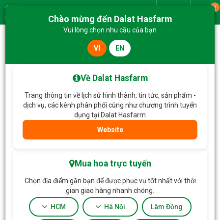
0
Giao từ
Chào mừng đến Dalat Hasfarm
Menu
Vui lòng chọn nhu cầu của bạn
VI
EN
Trang chủ
Lan Hồ Điệp
Lan Hồ Điệp Viên Mãn 049
Về Dalat Hasfarm
Trang thông tin về lịch sử hình thành, tin tức, sản phẩm -
dịch vụ, các kênh phân phối cũng như chương trình tuyển
dụng tại Dalat Hasfarm
Website
Mua hoa trực tuyến
Chọn địa điểm gần bạn để được phục vụ tốt nhất với thời
gian giao hàng nhanh chóng.
HCM
Hà Nội
Lâm Đồng