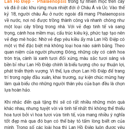
Lan Hồ Điệp - Phalaenopsis
trong tự nhiên mọc trên cây
và đá ở các khu rừng mưa nhiệt đới ở Châu Á và Úc. Vào thế
kỷ 18, người châu Âu ở nước ngoài đã mang Phalaenopsis
về nước, nơi nó được trồng thành công và nhanh chóng như
một loại cây trồng trong nhà. Với vẻ đẹp tinh tế và sang
trọng, cánh hoa mềm mại, cấu trúc kiêu kỳ, phức tạp tạo nên
vẻ đẹp mê hoặc. Nhờ vẻ đẹp yêu kiều ấy mà Lan Hồ Điệp có
một vị thế đặc biệt mà không loại hoa nào sánh bằng. Theo
quan niệm của người phương Đông, những cây có cánh hoa
tròn trịa, cành lá xanh tươi đối xứng, màu sắc tươi sáng và
bền bỉ như Lan Hồ Điệp chính là biểu tượng cho sự thuận lợi,
phát triển thịnh vượng. Vì thế, lựa chọn Lan Hồ Điệp để trang
trí trong ngày đầu xuân, khai trương, sự kiện chúc mừng hay
làm quà biếu cho những người thân yêu của bạn đều là chọn
lựa hoàn hảo.
Khi nhắc đến quà tặng thì sẽ có rất nhiều những món quà
khác nhau, nhưng tuyệt vời và tinh tế nhất thì không thể thiếu
hoa tươi bởi vì hoa tươi vừa tinh tế, vừa mang nhiều ý nghĩa
tốt đẹp mà qua đó bạn có thể bày tỏ tấm lòng biết ơn của
mình. Trong số các loài hoa thì Lan Hồ Điệp luôn được yêu