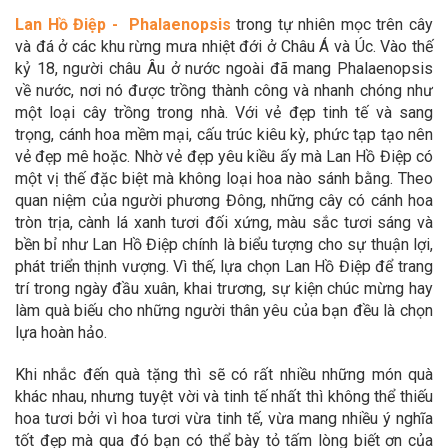
Lan Hồ Điệp - Phalaenopsis
trong tự nhiên mọc trên cây
và đá ở các khu rừng mưa nhiệt đới ở Châu Á và Úc. Vào thế
kỷ 18, người châu Âu ở nước ngoài đã mang Phalaenopsis
về nước, nơi nó được trồng thành công và nhanh chóng như
một loại cây trồng trong nhà. Với vẻ đẹp tinh tế và sang
trọng, cánh hoa mềm mại, cấu trúc kiêu kỳ, phức tạp tạo nên
vẻ đẹp mê hoặc. Nhờ vẻ đẹp yêu kiều ấy mà Lan Hồ Điệp có
một vị thế đặc biệt mà không loại hoa nào sánh bằng. Theo
quan niệm của người phương Đông, những cây có cánh hoa
tròn trịa, cành lá xanh tươi đối xứng, màu sắc tươi sáng và
bền bỉ như Lan Hồ Điệp chính là biểu tượng cho sự thuận lợi,
phát triển thịnh vượng. Vì thế, lựa chọn Lan Hồ Điệp để trang
trí trong ngày đầu xuân, khai trương, sự kiện chúc mừng hay
làm quà biếu cho những người thân yêu của bạn đều là chọn
lựa hoàn hảo.
Khi nhắc đến quà tặng thì sẽ có rất nhiều những món quà
khác nhau, nhưng tuyệt vời và tinh tế nhất thì không thể thiếu
hoa tươi bởi vì hoa tươi vừa tinh tế, vừa mang nhiều ý nghĩa
tốt đẹp mà qua đó bạn có thể bày tỏ tấm lòng biết ơn của