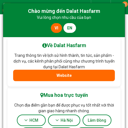
0
Giao từ
Chào mừng đến Dalat Hasfarm
Menu
Vui lòng chọn nhu cầu của bạn
VI
EN
Trang chủ
Lan Hồ Điệp
Lan Hồ Điệp Viên Mãn 076
Về Dalat Hasfarm
Trang thông tin về lịch sử hình thành, tin tức, sản phẩm -
dịch vụ, các kênh phân phối cũng như chương trình tuyển
dụng tại Dalat Hasfarm
Website
Mua hoa trực tuyến
Chọn địa điểm gần bạn để được phục vụ tốt nhất với thời
gian giao hàng nhanh chóng.
HCM
Hà Nội
Lâm Đồng