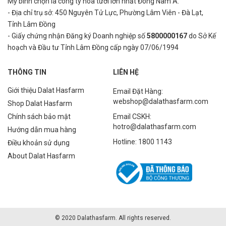
Mỹ bình
chọn là công ty hoa tươi lớn nhất Đông Nam Á.
- Địa chỉ trụ sở: 450 Nguyên Tử Lực, Phường Lâm Viên - Đà Lạt,
Tỉnh Lâm Đồng
- Giấy chứng nhận Đăng ký Doanh nghiệp số
5800000167
do Sở Kế
hoạch và Đầu tư Tỉnh Lâm Đồng cấp ngày 07/06/1994
THÔNG TIN
LIÊN HỆ
Giới thiệu Dalat Hasfarm
Email Đặt Hàng:
webshop@dalathasfarm.com
Shop Dalat Hasfarm
Chính sách bảo mật
Email CSKH:
hotro@dalathasfarm.com
Hướng dẫn mua hàng
Hotline: 1800 1143
Điều khoản sử dụng
About Dalat Hasfarm
© 2020 Dalathasfarm. All rights reserved.