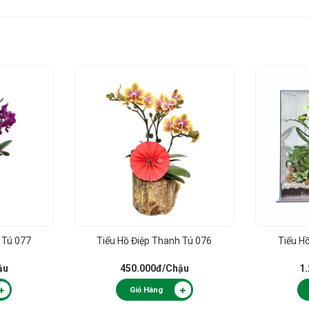
 Tú 077
Tiểu Hồ Điệp Thanh Tú 076
Tiểu H
ậu
450.000đ
/Chậu
1
Giỏ Hàng