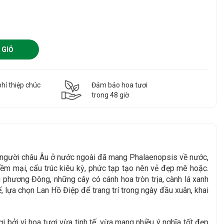
 GIỎ
hí thiệp chúc
Đảm bảo hoa tươi
g
trong 48 giờ
8, người châu Âu ở nước ngoài đã mang Phalaenopsis về nước,
mềm mại, cấu trúc kiêu kỳ, phức tạp tạo nên vẻ đẹp mê hoặc.
phương Đông, những cây có cánh hoa tròn trịa, cành lá xanh
ế, lựa chọn Lan Hồ Điệp để trang trí trong ngày đầu xuân, khai
i bởi vì hoa tươi vừa tinh tế, vừa mang nhiều ý nghĩa tốt đẹp