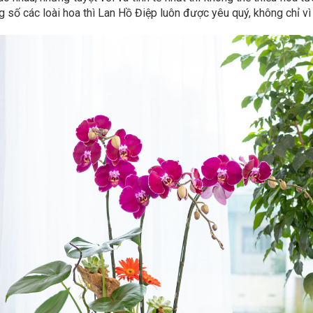
 số các loài hoa thì Lan Hồ Điệp luôn được yêu quý, không chỉ vì 