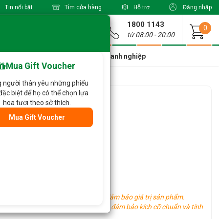
Tin nổi bật
Tìm cửa hàng
Hỗ trợ
Đăng nhập
1800 1143
Giao từ
0
từ 08:00 - 20:00
a Xinh Giá Tốt
Dành cho doanh nghiệp
Mua Gift Voucher
 người thân yêu những phiếu
đặc biệt để họ có thể chọn lựa
hoa tươi theo sở thích.
Mua Gift Voucher
)
 có thể thay đổi tùy thời điểm, vẫn đảm bảo giá trị sản phẩm.
ừng khu vực khác nhau, tuy nhiên vẫn đảm bảo kích cỡ chuẩn và tính