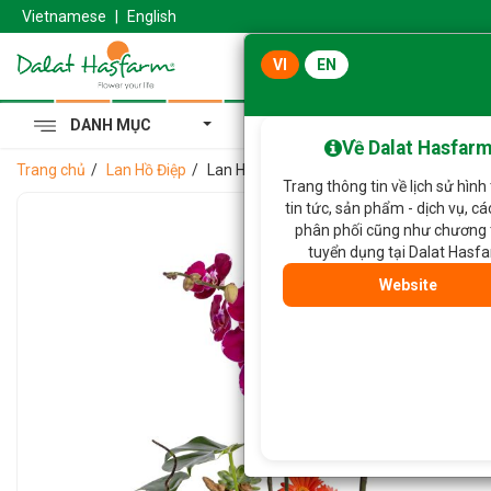
Vietnamese
|
English
VI
EN
DANH MỤC
Cẩm Tú Cầu Hoàng Gia
Về Dalat Hasfar
Trang chủ
Lan Hồ Điệp
Lan Hồ Điệp Viên Mãn 117
Trang thông tin về lịch sử hình
tin tức, sản phẩm - dịch vụ, c
phân phối cũng như chương 
tuyển dụng tại Dalat Hasf
Website