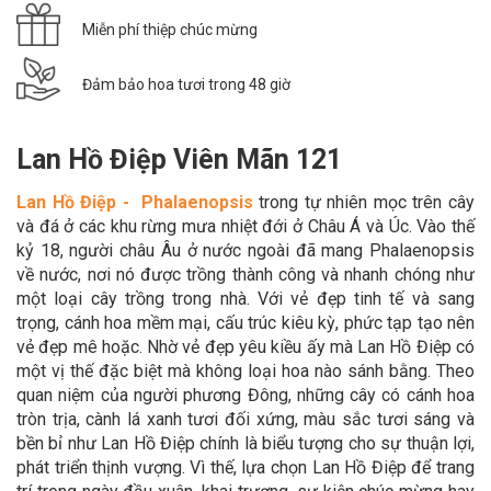
Miễn phí thiệp chúc mừng
Đảm bảo hoa tươi trong 48 giờ
Lan Hồ Điệp Viên Mãn 121
Lan Hồ Điệp - Phalaenopsis
trong tự nhiên mọc trên cây
và đá ở các khu rừng mưa nhiệt đới ở Châu Á và Úc. Vào thế
kỷ 18, người châu Âu ở nước ngoài đã mang Phalaenopsis
về nước, nơi nó được trồng thành công và nhanh chóng như
một loại cây trồng trong nhà. Với vẻ đẹp tinh tế và sang
trọng, cánh hoa mềm mại, cấu trúc kiêu kỳ, phức tạp tạo nên
vẻ đẹp mê hoặc. Nhờ vẻ đẹp yêu kiều ấy mà Lan Hồ Điệp có
một vị thế đặc biệt mà không loại hoa nào sánh bằng. Theo
quan niệm của người phương Đông, những cây có cánh hoa
tròn trịa, cành lá xanh tươi đối xứng, màu sắc tươi sáng và
bền bỉ như Lan Hồ Điệp chính là biểu tượng cho sự thuận lợi,
phát triển thịnh vượng. Vì thế, lựa chọn Lan Hồ Điệp để trang