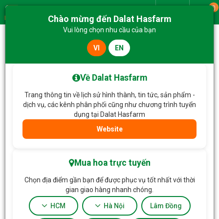
0
Giao từ
Chào mừng đến Dalat Hasfarm
Menu
Vui lòng chọn nhu cầu của bạn
VI
EN
Trang chủ
Lan Hồ Điệp
Lan Hồ Điệp Viên Mãn 121
Về Dalat Hasfarm
Trang thông tin về lịch sử hình thành, tin tức, sản phẩm -
dịch vụ, các kênh phân phối cũng như chương trình tuyển
dụng tại Dalat Hasfarm
Website
Mua hoa trực tuyến
Chọn địa điểm gần bạn để được phục vụ tốt nhất với thời
gian giao hàng nhanh chóng.
HCM
Hà Nội
Lâm Đồng