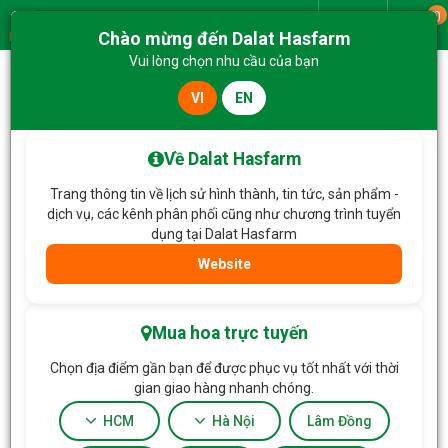
0
Giao từ
Chào mừng đến Dalat Hasfarm
Menu
Vui lòng chọn nhu cầu của bạn
VI
EN
Trang chủ
Hoa Tết
Mai Mỹ - Đầu Xuân Thịnh Vượng
Về Dalat Hasfarm
Trang thông tin về lịch sử hình thành, tin tức, sản phẩm -
dịch vụ, các kênh phân phối cũng như chương trình tuyển
dụng tại Dalat Hasfarm
Website
Mua hoa trực tuyến
Chọn địa điểm gần bạn để được phục vụ tốt nhất với thời
gian giao hàng nhanh chóng.
HCM
Hà Nội
Lâm Đồng