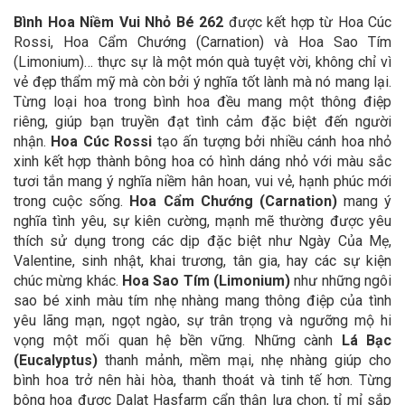
Bình Hoa Niềm Vui Nhỏ Bé 262
được kết hợp từ Hoa Cúc
Rossi, Hoa Cẩm Chướng (Carnation) và Hoa Sao Tím
(Limonium)… thực sự là một món quà tuyệt vời, không chỉ vì
vẻ đẹp thẩm mỹ mà còn bởi ý nghĩa tốt lành mà nó mang lại.
Từng loại hoa trong bình hoa đều mang một thông điệp
riêng, giúp bạn truyền đạt tình cảm đặc biệt đến người
nhận.
Hoa Cúc Rossi
tạo ấn tượng bởi nhiều cánh hoa nhỏ
xinh kết hợp thành bông hoa có hình dáng nhỏ với màu sắc
tươi tắn mang ý nghĩa niềm hân hoan, vui vẻ, hạnh phúc mới
trong cuộc sống.
Hoa Cẩm Chướng (Carnation)
mang ý
nghĩa tình yêu, sự kiên cường, mạnh mẽ thường được yêu
thích sử dụng trong các dịp đặc biệt như Ngày Của Mẹ,
Valentine, sinh nhật, khai trương, tân gia, hay các sự kiện
chúc mừng khác.
Hoa Sao Tím (Limonium)
như những ngôi
sao bé xinh màu tím nhẹ nhàng mang thông điệp của tình
yêu lãng mạn, ngọt ngào, sự trân trọng và ngưỡng mộ hi
vọng một mối quan hệ bền vững. Những cành
Lá Bạc
(Eucalyptus)
thanh mảnh, mềm mại, nhẹ nhàng giúp cho
bình hoa trở nên hài hòa, thanh thoát và tinh tế hơn. Từng
bông hoa được Dalat Hasfarm cẩn thận lựa chọn, tỉ mỉ sắp