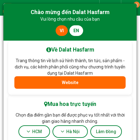
0
Giao từ
Chào mừng đến Dalat Hasfarm
Menu
Vui lòng chọn nhu cầu của bạn
VI
EN
Trang chủ
Hoa Tặng & Hoa Dịch Vụ
Chậu Hoa Niềm Vui Nhỏ Bé 262
Về Dalat Hasfarm
Trang thông tin về lịch sử hình thành, tin tức, sản phẩm -
dịch vụ, các kênh phân phối cũng như chương trình tuyển
dụng tại Dalat Hasfarm
Website
Mua hoa trực tuyến
Chọn địa điểm gần bạn để được phục vụ tốt nhất với thời
gian giao hàng nhanh chóng.
HCM
Hà Nội
Lâm Đồng