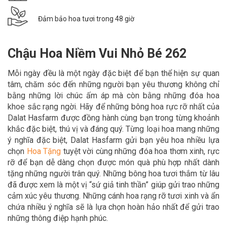
Đảm bảo hoa tươi trong 48 giờ
Chậu Hoa Niềm Vui Nhỏ Bé 262
Mỗi ngày đều là một ngày đặc biệt để bạn thể hiện sự quan
tâm, chăm sóc đến những người bạn yêu thương không chỉ
bằng những lời chúc ấm áp mà còn bằng những đóa hoa
khoe sắc rạng ngời. Hãy để
những bông hoa rực rỡ nhất của
Dalat Hasfarm được đồng hành cùng bạn trong
từng khoảnh
khắc đặc biệt, thú vị và đáng quý. Từng loại hoa mang những
ý nghĩa đặc biệt, Dalat Hasfarm gửi bạn yêu hoa nhiều lựa
chọn
Hoa Tặn
g
tuyệt vời cùng những đóa hoa thơm xinh, rực
rỡ để bạn dễ dàng chọn được món quà phù hợp nhất dành
tặng những người trân quý. Những bông hoa tươi thắm từ lâu
đã được xem là một vị “sứ giả tinh thần” giúp gửi trao những
cảm xúc yêu thương. Những cánh hoa rạng rỡ tươi xinh và ẩn
chứa nhiều ý nghĩa sẽ là lựa chọn hoàn hảo nhất để gửi trao
những thông điệp hạnh phúc.