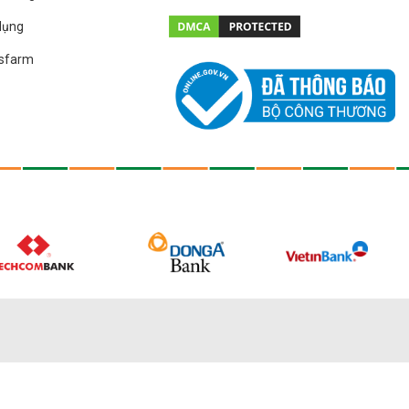
dụng
asfarm