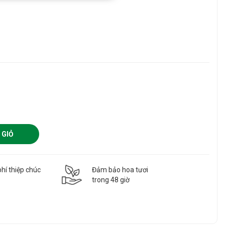
 GIỎ
hí thiệp chúc
Đảm bảo hoa tươi
g
trong 48 giờ