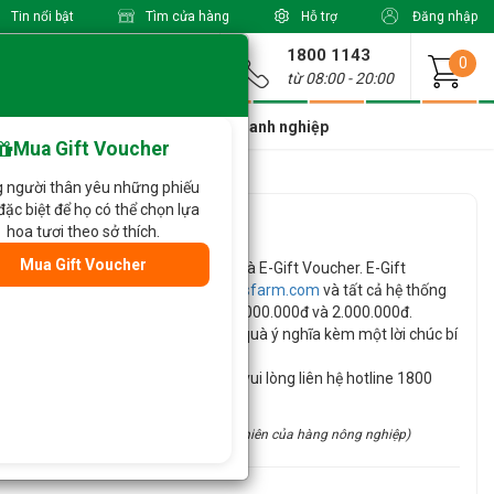
Tin nổi bật
Tìm cửa hàng
Hỗ trợ
Đăng nhập
1800 1143
Giao từ
0
từ 08:00 - 20:00
a Xinh Giá Tốt
Dành cho doanh nghiệp
Mua Gift Voucher
 người thân yêu những phiếu
đặc biệt để họ có thể chọn lựa
at Hasfarm 100.000đ
hoa tươi theo sở thích.
Mua Gift Voucher
a mắt dòng sản phẩm quà tặng mới là E-Gift Voucher. E-Gift
và sử dụng tại website
shop.dalathasfarm.com
và tất cả hệ thống
á: 100.000đ, 200.000đ, 500.000đ, 1.000.000đ và 2.000.000đ.
oải mái đặt mua trước như một món quà ý nghĩa kèm một lời chúc bí
 hàng phiếu quà tặng số lượng lớn vui lòng liên hệ hotline 1800
 tiết!
site (đặc điểm thủ công và tính chất tự nhiên của hàng nông nghiệp)