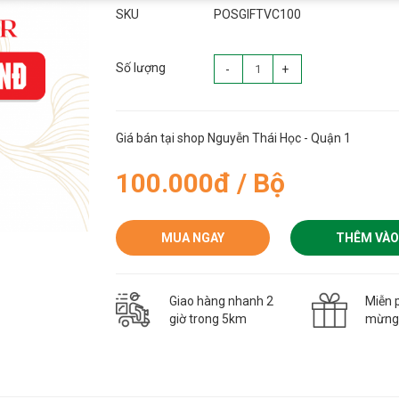
SKU
POSGIFTVC100
Số lượng
-
+
Giá bán tại shop Nguyễn Thái Học - Quận 1
100.000đ / Bộ
MUA NGAY
THÊM VÀO
Giao hàng nhanh 2
Miễn p
giờ trong 5km
mừn