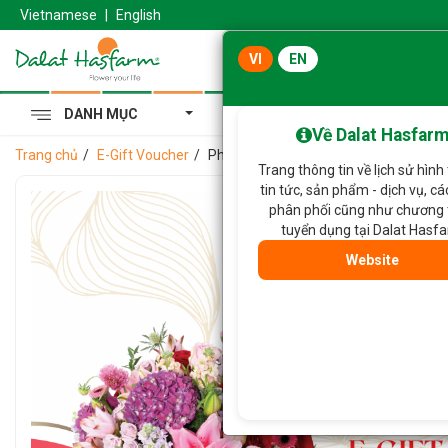
Vietnamese
|
English
VI
EN
DANH MỤC
Cẩm Tú Cầu Hoàng Gia
Về Dalat Hasfar
Trang chủ
E-Gift Voucher
Phiếu quà tặng điện tử Dalat Hasfarm
Trang thông tin về lịch sử hình
tin tức, sản phẩm - dịch vụ, c
phân phối cũng như chương 
tuyển dụng tại Dalat Hasf
Website