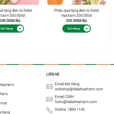
uà tặng điện tử Dalat
Phiếu quà tặng điện tử Dalat
sfarm 500.000đ
Hasfarm 200.000đ
500.000đ
/Bộ
200.000đ
/Bộ
Giỏ Hàng
Giỏ Hàng
LIÊN HỆ
Email Đặt Hàng:
t Hasfarm
webshop@dalathasfarm.com
sfarm
Email CSKH:
hotro@dalathasfarm.com
o mật
Hotline: 1800 1143
a hàng