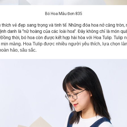
Bó Hoa Mẫu Đơn 835
thích vẻ đẹp sang trọng và tinh tế. Những đóa hoa nở căng tròn,
ệnh danh là "nữ hoàng của các loài hoa". Đây không chỉ là món qu
ồng thời, bó hoa còn được kết hợp hài hòa với Hoa Tulip. Tulip
n
ịn màng. Hoa Tulip được nhiều người yêu thích, lựa chọn làm q
hoàn hảo, sâu sắc.