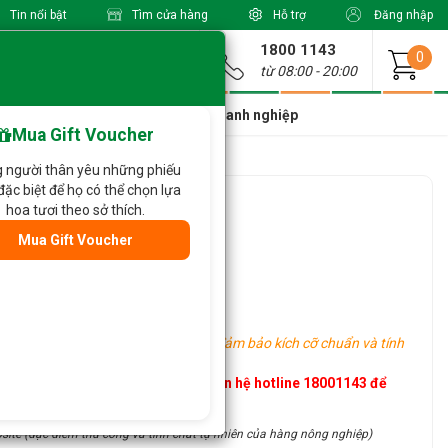
Tin nổi bật
Tìm cửa hàng
Hỗ trợ
Đăng nhập
1800 1143
Giao từ
0
từ 08:00 - 20:00
a Xinh Giá Tốt
Dành cho doanh nghiệp
Mua Gift Voucher
 người thân yêu những phiếu
đặc biệt để họ có thể chọn lựa
hoa tươi theo sở thích.
Mua Gift Voucher
g khu vực khác nhau, tuy nhiên vẫn đảm bảo kích cỡ chuẩn và tính
h hàng vui lòng đặt trước hoặc liên hệ hotline 18001143 để
site (đặc điểm thủ công và tính chất tự nhiên của hàng nông nghiệp)