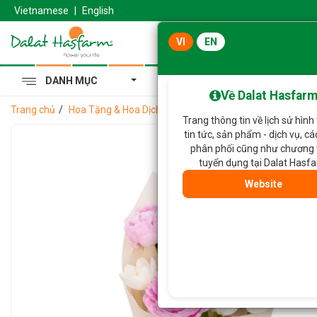
Vietnamese
|
English
VI
EN
DANH MỤC
Cẩm Tú Cầu Hoàng Gia
Về Dalat Hasfar
Trang chủ
Hoa Tặng & Hoa Dịch Vụ
Bó Hoa Mẫu Đơn 835
Trang thông tin về lịch sử hình
tin tức, sản phẩm - dịch vụ, c
phân phối cũng như chương 
tuyển dụng tại Dalat Hasf
Website