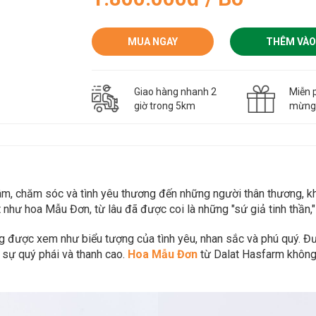
MUA NGAY
THÊM VÀO
Giao hàng nhanh 2
Miễn p
giờ trong 5km
mừn
 tâm, chăm sóc và tình yêu thương đến những người thân thương, 
như hoa Mẫu Đơn, từ lâu đã được coi là những "sứ giả tinh thần,
g được xem như biểu tượng của tình yêu, nhan sắc và phú quý. Đ
a sự quý phái và thanh cao.
Hoa Mẫu Đơn
từ Dalat Hasfarm không 