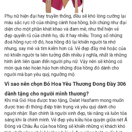
Phụ nữ hiện đại hay truyền thống, đều sẽ khó lòng cưỡng lại
màu sắc rực rỡ của những cành hoa hồng, bởi chúng như đại
diện cho một phần khát khao và đam mê, như thể hiện vẻ
đẹp quyến rũ của chính họ, dù ít hay nhiều. Trong số những
đoá hồng rực rỡ đó, hoa hồng đỏ lại khiến người ta nhớ
nhung, say mê và tìm kiếm hơn cả. Vẻ đẹp đầy mê hoặc của
nó khiến người ta liên tưởng đến nhiều ý nghĩa, nhất là những
hình ảnh liên quan đến người phụ nữ. Vậy nên sẽ không có
món quà nào hoàn hảo hơn những đóa hồng đỏ dành cho
người mà bạn yêu quý, ngưỡng mộ.
Vì sao nên chọn Bó Hoa Yêu Thương Đong Đầy 306
dành tặng cho người mình thương?
Khi mà Giỏ Hoa được trao tặng, Dalat Hasfarm mong muốn
được trao đi thông điệp trân trọng và yêu quý dành cho
người nhận: Bạn chính là người xinh đẹp, tài năng và luôn tỏa
sáng khi là chính mình. Vẻ đẹp yêu kiều hòa quyện giữa nét Á
Đông và Châu Âu của hoa hồng sẽ khiến những vị khách khó