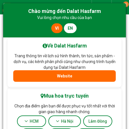
0
Giao từ
Chào mừng đến Dalat Hasfarm
Menu
Vui lòng chọn nhu cầu của bạn
VI
EN
Trang chủ
Hoa Tặng & Hoa Dịch Vụ
Bó Hoa Yêu Thương Đong Đầy 306
Về Dalat Hasfarm
Trang thông tin về lịch sử hình thành, tin tức, sản phẩm -
dịch vụ, các kênh phân phối cũng như chương trình tuyển
dụng tại Dalat Hasfarm
Website
Mua hoa trực tuyến
Chọn địa điểm gần bạn để được phục vụ tốt nhất với thời
gian giao hàng nhanh chóng.
HCM
Hà Nội
Lâm Đồng