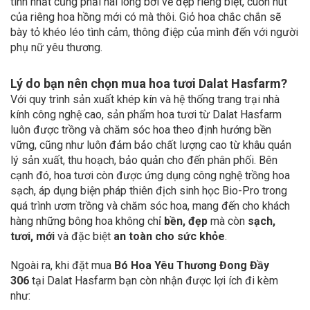
tính nhất cũng phải hài lòng bởi vẻ đẹp riêng biệt, cuốn hút
của riêng hoa hồng mới có mà thôi. Giỏ hoa chắc chắn sẽ
bày tỏ khéo léo tình cảm, thông điệp của mình đến với người
phụ nữ yêu thương.
Lý do bạn nên chọn mua hoa tươi Dalat Hasfarm?
Với quy trình sản xuất khép kín và hệ thống trang trại nhà
kính công nghệ cao, sản phẩm hoa tươi từ Dalat Hasfarm
luôn được trồng và chăm sóc hoa theo định hướng bền
vững, cũng như luôn đảm bảo chất lượng cao từ khâu quản
lý sản xuất, thu hoạch, bảo quản cho đến phân phối. Bên
cạnh đó, hoa tươi còn được ứng dụng công nghệ trồng hoa
sạch, áp dụng biện pháp thiên địch sinh học Bio-Pro trong
quá trình ươm trồng và chăm sóc hoa, mang đến cho khách
hàng những bông hoa không chỉ
bền, đẹp
mà còn
sạch,
tươi, mới
và đặc biệt
an toàn cho sức khỏe
.
Ngoài ra, khi đặt mua
Bó Hoa Yêu Thương Đong Đầy
306
tại Dalat Hasfarm bạn còn nhận được lợi ích đi kèm
như: