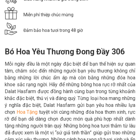
Miễn phí thiệp chúc mừng
Đảm bảo hoa tươi trong 48 giờ
Bó Hoa Yêu Thương Đong Đầy 306
Mỗi ngày đều là một ngày đặc biệt để bạn thể hiện sự quan
tâm, chăm sóc đến những người bạn yêu thương không chỉ
bằng những lời chúc ấm áp mà còn bằng những đóa hoa
khoe sắc rạng ngời. Hãy để
những bông hoa rực rỡ nhất của
Dalat Hasfarm được đồng hành cùng bạn trong
từng khoảnh
khắc đặc biệt, thú vị và đáng quý. Từng loại hoa mang những
ý nghĩa đặc biệt, Dalat Hasfarm gửi bạn yêu hoa nhiều lựa
chọn
Hoa Tặn
g
tuyệt vời cùng những đóa hoa thơm xinh, rực
rỡ để bạn dễ dàng chọn được món quà phù hợp nhất dành
tặng những người trân quý. Những bông hoa tươi thắm từ lâu
đã được xem là một vị “sứ giả tinh thần” giúp gửi trao những
cảm xúc yêu thương. Những cánh hoa rạng rỡ tươi xinh và ẩn