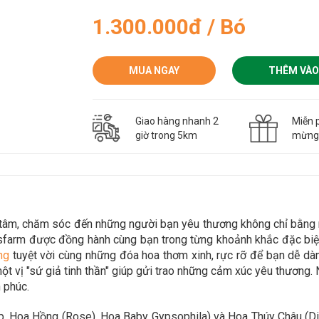
1.300.000đ / Bó
MUA NGAY
THÊM VÀO
Giao hàng nhanh 2
Miễn p
giờ trong 5km
mừn
n tâm, chăm sóc đến những người bạn yêu thương không chỉ bằn
asfarm được đồng hành cùng bạn trong
từng khoảnh khắc đặc biệt
n
g
tuyệt vời cùng những đóa hoa thơm xinh, rực rỡ để bạn dễ d
t vị "sứ giả tinh thần" giúp gửi trao những cảm xúc yêu thương. 
 phúc.
ip, Hoa Hồng (Rose), Hoa Baby Gypsophila) và
Hoa Thúy Châu (Di