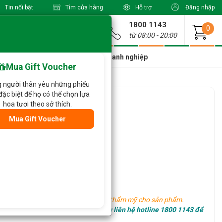
Tin nổi bật
Tìm cửa hàng
Hỗ trợ
Đăng nhập
1800 1143
Giao từ
0
từ 08:00 - 20:00
a Xinh Giá Tốt
Dành cho doanh nghiệp
Mua Gift Voucher
 người thân yêu những phiếu
đặc biệt để họ có thể chọn lựa
 676
hoa tươi theo sở thích.
Mua Gift Voucher
oa khác tùy vào tình hình thực tế.
hác nhau, tuy nhiên vẫn đảm bảo tính thẩm mỹ cho sản phẩm.
hể hết hàng sớm, Quý khách vui lòng liên hệ hotline 1800 1143 để