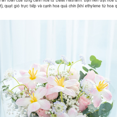
an toàn của từng cành hoa từ Dalat Hasfarm. Bạn nên đặt hoa ở n
iệt), quạt gió trực tiếp và cạnh hoa quả chín (khí ethylene từ h