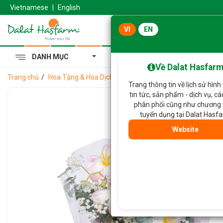
Vietnamese
|
English
VI
EN
DANH MỤC
Cẩm Tú Cầu Hoàng Gia
Về Dalat Hasfar
Trang chủ
Hoa Tặng & Hoa Dịch Vụ
Bó Hoa Yêu Thương Rực Rỡ 
Trang thông tin về lịch sử hình
tin tức, sản phẩm - dịch vụ, c
phân phối cũng như chương 
tuyển dụng tại Dalat Hasf
Website