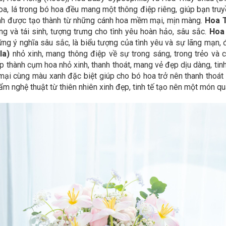
oa, lá trong bó hoa đều mang một thông điệp riêng, giúp bạn tru
xinh được tạo thành từ những cánh hoa mềm mại, mịn màng.
Hoa T
g và tái sinh, tượng trưng cho tình yêu hoàn hảo, sâu sắc.
Hoa
ững ý nghĩa sâu sắc, là biểu tượng của tình yêu và sự lãng mạn
la)
nhỏ xinh, mang thông điệp về sự trong sáng, trong trẻo và 
p thành cụm hoa nhỏ xinh, thanh thoát, mang vẻ đẹp dịu dàng, tinh
i cùng màu xanh đặc biệt giúp cho bó hoa trở nên thanh thoát v
ẩm nghệ thuật từ thiên nhiên xinh đẹp, tinh tế tạo nên một món qu