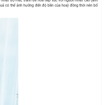
hiệt độ mát, tránh để hoa tiếp xúc với nguồn nhiệt cao (ánh
oa quả có thể ảnh hưởng đến độ bền của hoa) đồng thời nên bổ