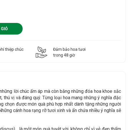
 GIỎ
hí thiệp chúc
Đảm bảo hoa tươi
g
trong 48 giờ
g những lời chúc ấm áp mà còn bằng những đóa hoa khoe sắc
, thú vị và đáng quý. Từng loại hoa mang những ý nghĩa đặc
àng chọn được món quà phù hợp nhất dành tặng những người
Những cánh hoa rạng rỡ tươi xinh và ẩn chứa nhiều ý nghĩa sẽ
discus).
..
là một món quà tuyệt vời, không chỉ vì vẻ đẹp thẩm