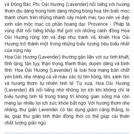
và Đông Bắc Phi. Oải Hương (Lavender) nổi tiếng với hương
thơm dịu dàng trong hình dáng những bông hoa tím biếc mọc
thành chùm trên những nhánh cây mảnh mai, tạo nên vẻ đẹp
xinh xắn mộc mạc có phần hoang dại. Provence - Pháp là
vùng đất nổi tiếng khắp thế giới với những cánh đồng Hoa
Oải Hương rộng lớn và đẹp như tranh vẽ, khiến Hoa Oải
Hương trở thành một trong những biểu tượng tiêu biểu nhất
của vùng này.
Hoa Oải Hương (Lavender) thường gắn liền với sự tinh khiết,
tĩnh lặng, tận tụy, thận trọng, thanh thản, duyên dáng và bình
tĩnh. Hoa Oải Hương (Lavender) là loài hoa mang bản chất
yên bình, nhẹ nhàng cả về màu sắc từ tím hồng, tím, xanh tím
và hương thơm tự nhiên tinh tế. Từ xưa, Hoa Oải Hương
(Lavender) đã nổi tiếng nhờ những lợi ích khi không chỉ là
biểu tượng tinh tế trong trang trí không gian sống mà còn
mang lại nhiều lợi ích sức khỏe bất ngờ. Với hương thơm nhẹ
nhàng, thư giãn Lavender có tác dụng giảm căng thẳng, lo
âu, giúp thư giãn tinh thần đồng thời có thể giúp cải thiện
chất lượng giấc ngủ.