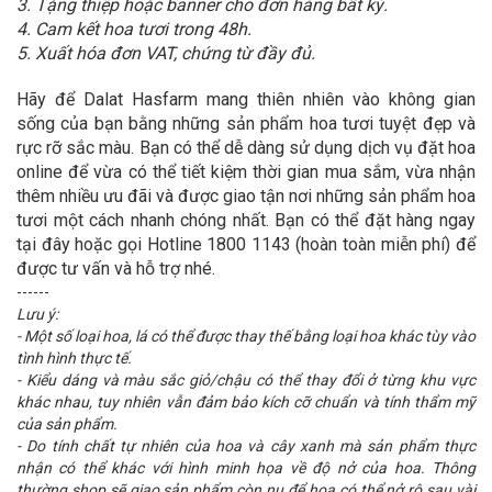
3. Tặng thiệp hoặc banner cho đơn hàng bất kỳ.
4. Cam kết hoa tươi trong 48h.
5. Xuất hóa đơn VAT, chứng từ đầy đủ.
Hãy để Dalat Hasfarm mang thiên nhiên vào không gian
sống của bạn bằng những sản phẩm hoa tươi tuyệt đẹp và
rực rỡ sắc màu. Bạn có thể dễ dàng sử dụng dịch vụ đặt hoa
online để vừa có thể tiết kiệm thời gian mua sắm, vừa nhận
thêm nhiều ưu đãi và được giao tận nơi những sản phẩm hoa
tươi một cách nhanh chóng nhất. Bạn có thể đặt hàng ngay
tại đây hoặc gọi Hotline 1800 1143 (hoàn toàn miễn phí) để
được tư vấn và hỗ trợ nhé.
------
Lưu ý:
- Một số loại hoa, lá có thể được thay thế bằng loại hoa khác tùy vào
tình hình thực tế.
- Kiểu dáng và màu sắc giỏ/chậu có thể thay đổi ở từng khu vực
khác nhau, tuy nhiên vẫn đảm bảo kích cỡ chuẩn và tính thẩm mỹ
của sản phẩm.
- Do tính chất tự nhiên của hoa và cây xanh mà sản phẩm thực
nhận có thể khác với hình minh họa về độ nở của hoa. Thông
thường shop sẽ giao sản phẩm còn nụ để hoa có thể nở rộ sau vài