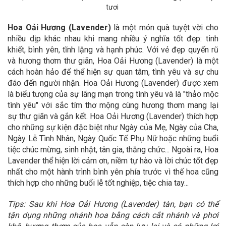
tươi
Hoa Oải Hương (Lavender)
là một món quà tuyệt vời cho
nhiều dịp khác nhau khi mang nhiều ý nghĩa tốt đẹp: tinh
khiết, bình yên, tĩnh lặng và hạnh phúc. Với vẻ đẹp quyến rũ
và hương thơm thư giãn, Hoa Oải Hương (Lavender) là một
cách hoàn hảo để thể hiện sự quan tâm, tình yêu và sự chu
đáo đến người nhận. Hoa Oải Hương (Lavender) được xem
là biểu tượng của sự lãng mạn trong tình yêu và là "thảo mộc
tình yêu" với sắc tím thơ mộng cùng hương thơm mang lại
sự thư giãn và gắn kết.
Hoa Oải Hương (Lavender) thích hợp
cho những sự kiện đặc biệt như Ngày của Mẹ, Ngày của Cha,
Ngày Lễ Tình Nhân, Ngày Quốc Tế Phụ Nữ hoặc những buổi
tiệc chúc mừng, sinh nhật, tân gia, thăng chức... Ngoài ra, Hoa
Lavender thể hiện lời cảm ơn, niềm tự hào và lời chúc tốt đẹp
nhất cho một hành trình bình yên phía trước vì thế hoa cũng
thích hợp cho những buổi lễ tốt nghiệp, tiệc chia tay...
Tips: Sau khi Hoa Oải Hương (Lavender) tàn, bạn có thể
tận dụng những nhánh hoa bằng cách
cắt nhánh và phơi