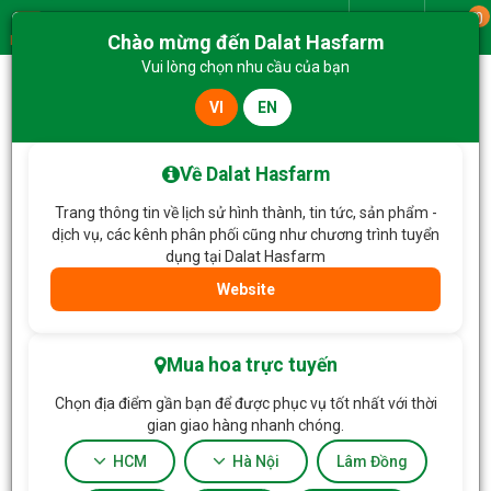
0
Giao từ
Chào mừng đến Dalat Hasfarm
Menu
Vui lòng chọn nhu cầu của bạn
VI
EN
Trang chủ
Hoa Chậu thiết kế
Chậu Hoa Lavender Hạnh Phúc 274
Về Dalat Hasfarm
Trang thông tin về lịch sử hình thành, tin tức, sản phẩm -
dịch vụ, các kênh phân phối cũng như chương trình tuyển
dụng tại Dalat Hasfarm
Website
Mua hoa trực tuyến
Chọn địa điểm gần bạn để được phục vụ tốt nhất với thời
gian giao hàng nhanh chóng.
HCM
Hà Nội
Lâm Đồng