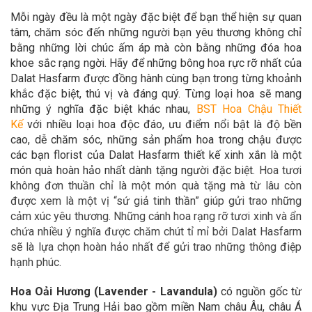
Mỗi ngày đều là một ngày đặc biệt để bạn thể hiện sự quan
tâm, chăm sóc đến những người bạn yêu thương không chỉ
bằng những lời chúc ấm áp mà còn bằng những đóa hoa
khoe sắc rạng ngời. Hãy để những bông hoa rực rỡ nhất của
Dalat Hasfarm được đồng hành cùng bạn trong từng khoảnh
khắc đặc biệt, thú vị và đáng quý. Từng loại hoa sẽ mang
những ý nghĩa đặc biệt khác nhau,
BST Hoa Chậu Thiết
Kế
với nhiều loại hoa độc đáo, ưu điểm nổi bật là độ bền
cao, dễ chăm sóc, những sản phẩm hoa trong chậu được
các bạn florist của Dalat Hasfarm thiết kế xinh xắn là một
món quà hoàn hảo nhất dành tặng người đặc biệt.
Hoa tươi
không đơn thuần chỉ là một món quà tặng mà từ lâu còn
được xem là một vị “sứ giả tinh thần” giúp gửi trao những
cảm xúc yêu thương. Những cánh hoa rạng rỡ tươi xinh và ẩn
chứa nhiều ý nghĩa được chăm chút tỉ mỉ bởi Dalat Hasfarm
sẽ là lựa chọn hoàn hảo nhất để gửi trao những thông điệp
hạnh phúc.
Hoa Oải Hương (Lavender - Lavandula)
có nguồn gốc từ
khu vực Địa Trung Hải bao gồm miền Nam châu Âu, châu Á