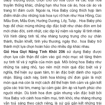
Baby thường được chọn cho bó hoa cưới và các loại hoa
truyền thống khác, chẳng hạn như hoa cài áo, hoa cài áo và
trang trí đám cưới. Ngoài ra, Hoa Baby cũng thích hợp làm
điểm nhấn cho những loài hoa rực rỡ hơn như Hoa Hồng, Cúc
Mẫu Đơn, Mẫu Đơn, Hướng Dương, Lily, Tulip... Hoa Baby phù
hợp để chúc mừng những dịp đặc biệt như chào đón em bé
mới chào đời, sinh nhật, các dịp kỷ niệm và ngày lễ tình nhân.
Với hình dáng tinh tế, nhẹ nhàng tượng trưng cho sự chân
thành, thuần khiết, tình yêu thương, ngây thơ... hoa Baby trở
thành một lựa chọn hoàn hảo cho nhiều dịp khác nhau.
Giỏ Hoa Giọt Nắng Tinh Khôi 206
sử dụng Baby được
chọn lựa cẩn thận để cắm vào giỏ mộc mạc sẽ tăng thêm
sự tinh tế và ý nghĩa của món quà. Mỗi bông hoa Baby như
những tia sáng nhỏ, tạo nên một món quà đặc biệt và ý
nghĩa, thể hiện sự quan tâm, tri ân đặc biệt dành cho người
nhận. Bằng cách này, bình hoa không chỉ đơn giản là một
món quà mà còn là một cách để thể hiện tình cảm và gắn kết
giữa các trái tim, mang lại cảm giác ấm áp và hạnh phúc cho
người nhận. Dù bình hoa đơn giản nhưng vẫn đặc biệt bởi
Hoa Baby với cánh hoa mềm mại, tinh khôi, nhẹ nhàng nhưng
vẫn toả sáng theo cách riêng, là sứ giả gắn kết những trái