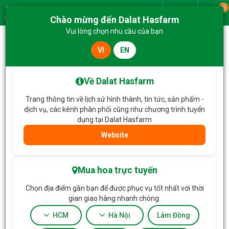
0
Giao từ
Chào mừng đến Dalat Hasfarm
Menu
Vui lòng chọn nhu cầu của bạn
VI
EN
Trang chủ
Hoa Tặng & Hoa Dịch Vụ
Giỏ Hoa Giọt Nắng Tinh Khôi 190
Về Dalat Hasfarm
Trang thông tin về lịch sử hình thành, tin tức, sản phẩm -
dịch vụ, các kênh phân phối cũng như chương trình tuyển
dụng tại Dalat Hasfarm
Website
Mua hoa trực tuyến
Chọn địa điểm gần bạn để được phục vụ tốt nhất với thời
gian giao hàng nhanh chóng.
HCM
Hà Nội
Lâm Đồng