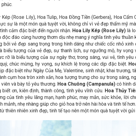
 phúc.
 Kép (Rose Lily), Hoa Tulip, Hoa Đồng Tiền (Gerbera), Hoa Cẩm
hực sự là một món quà tuyệt vời, không chỉ vì vẻ đẹp thẩm mỹ mà 
 tình cảm đặc biệt đến người nhận.
Hoa Lily Kép (Rose Lily)
là l
 độc đáo cùng hương thơm dịu nhẹ mang ý nghĩa tình yêu thuần kh
ng bởi vẻ đẹp sang trọng trong hình dáng như chiếc cốc nhỏ xin
là biểu tượng của vẻ đẹp, sự thanh lịch, sự ngưỡng mộ, hy vọng 
 rỡ là biểu tượng của sự ngây thơ, trong sáng, vui vẻ, tình yêu
ý, chúc mừng, hy vọng, sự khích lệ trong các dịp đặc biệt.
Ho
 đặc biệt như Ngày Của Mẹ, Valentine, sinh nhật, khai trương, t
h cụm hoa tròn xinh xắn, hoa tượng trưng cho sự trong sáng, ngâ
 viên và bày tỏ yêu thương.
Hoa Chuông (Campanula)
có hình 
biết ơn, kiên định, thành công, tình yêu vĩnh cửu.
Hoa Thủy Tiê
ợng của tình yêu lãng mạn, hạnh phúc, may mắn, sức khỏe, lời c
h mảnh,
nhẹ nhàng giúp cho giỏ hoa trở nên hài hòa và tinh tế hơ
ừ thiên nhiên xinh đẹp, tinh tế tạo nên một món quà tuyệt vời gử