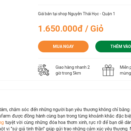
Giá bán tại shop Nguyễn Thái Học - Quận 1
1.650.000đ / Giỏ
MUA NGAY
THÊM VÀO
Giao hàng nhanh 2
Miễn p
giờ trong 5km
mừn
n tâm, chăm sóc đến những người bạn yêu thương không chỉ bằn
sfarm được đồng hành cùng bạn trong từng khoảnh khắc đặc biệt
ng
tuyệt vời cùng những đóa hoa thơm xinh, rực rỡ để bạn dễ d
t vị "sứ giả tinh thần" giúp gửi trao những cảm xúc yêu thương. 