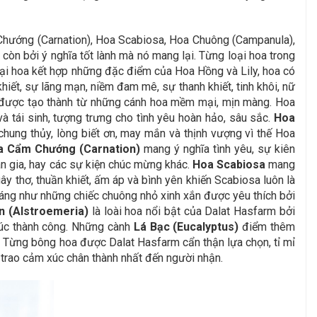
 Chướng (Carnation), Hoa Scabiosa, Hoa Chuông (Campanula),
còn bởi ý nghĩa tốt lành mà nó mang lại. Từng loại hoa trong
oại hoa kết hợp những đặc điểm của Hoa Hồng và Lily, hoa có
iết, sự lãng mạn, niềm đam mê, sự thanh khiết, tinh khôi, nữ
h được tạo thành từ những cánh hoa mềm mại, mịn màng. Hoa
và tái sinh, tượng trưng cho tình yêu hoàn hảo, sâu sắc.
Hoa
 chung thủy, lòng biết ơn, may mắn và thịnh vượng vì thế Hoa
a Cẩm Chướng (Carnation)
mang ý nghĩa tình yêu, sự kiên
ân gia, hay các sự kiện chúc mừng khác.
Hoa Scabiosa
mang
y thơ, thuần khiết, ấm áp và bình yên khiến Scabiosa luôn là
dáng như những chiếc chuông nhỏ xinh xắn được yêu thích bởi
n (Alstroemeria)
là loài hoa nổi bật của Dalat Hasfarm bởi
húc thành công.
Những cành
Lá Bạc (Eucalyptus)
điểm thêm
n. Từng bông hoa được Dalat Hasfarm cẩn thận lựa chọn, tỉ mỉ
i trao cảm xúc chân thành nhất đến người nhận.