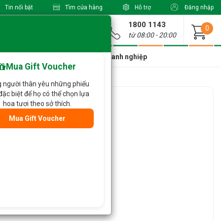
Tin nổi bật
Tìm cửa hàng
Hỗ trợ
Đăng nhập
1800 1143
Giao từ
0
từ 08:00 - 20:00
a Xinh Giá Tốt
Dành cho doanh nghiệp
Mua Gift Voucher
 người thân yêu những phiếu
đặc biệt để họ có thể chọn lựa
 677
hoa tươi theo sở thích.
Mua Gift Voucher