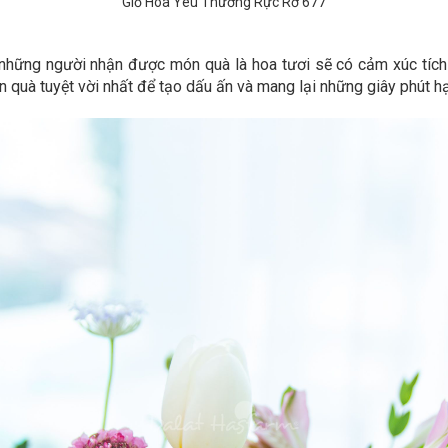
Giỏ Hoa Yêu Thương Rực Rỡ 677
những người nhận được món quà là hoa tươi sẽ có cảm xúc tích c
 quà tuyệt vời nhất để tạo dấu ấn và mang lại những giây phút h