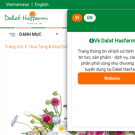
Vietnamese
|
English
VI
EN
DANH MỤC
Cẩm Tú Cầu Hoàng Gia
Về Dalat Hasfar
Trang chủ
Hoa Tặng & Hoa Dịch Vụ
Giỏ Hoa Yêu Thương Rực Rỡ
Trang thông tin về lịch sử hình
tin tức, sản phẩm - dịch vụ, c
phân phối cũng như chương 
tuyển dụng tại Dalat Hasf
Website