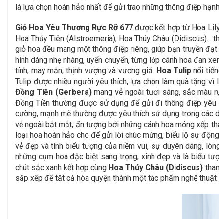
là lựa chọn hoàn hảo nhất để gửi trao những thông điệp hạnh
Giỏ Hoa Yêu Thương Rực Rỡ 677
được kết hợp từ Hoa Lily
Hoa Thủy Tiên (Alstroemeria), Hoa Thúy Châu (Didiscus)... t
giỏ hoa đều mang một thông điệp riêng, giúp bạn truyền đạt
hình dáng nhẹ nhàng, uyển chuyển, từng lớp cánh hoa đan xen
tính, may mắn, thịnh vượng và vương giả.
Hoa Tulip
nổi tiế
Tulip được nhiều người yêu thích, lựa chọn làm quà tặng vì 
Đồng Tiền (Gerbera)
mang vẻ ngoài tươi sáng, sắc màu rực
Đồng Tiền thường được sử dụng để gửi đi thông điệp yêu qu
cường, mạnh mẽ thường được yêu thích sử dụng trong các dịp
vẻ ngoài bắt mắt, ấn tượng bởi những cánh hoa mỏng xếp thàn
loại hoa hoàn hảo cho để gửi lời chúc mừng, biểu lộ sự động
vẻ đẹp và tính biểu tượng của niềm vui, sự duyên dáng, lòng 
những cụm hoa đặc biệt sang trọng, xinh đẹp và là biểu tư
chút sắc xanh kết hợp cùng
Hoa Thúy Châu (Didiscus)
than
sắp xếp để tất cả hòa quyện thành một tác phẩm nghệ thuật t