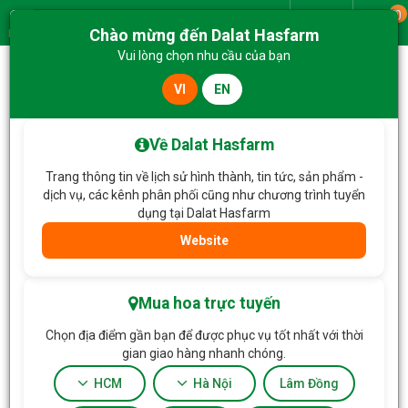
0
Giao từ
Chào mừng đến Dalat Hasfarm
Menu
Vui lòng chọn nhu cầu của bạn
VI
EN
Trang chủ
Hoa Cưới
Bó Hoa Cưới 050
Về Dalat Hasfarm
Trang thông tin về lịch sử hình thành, tin tức, sản phẩm -
dịch vụ, các kênh phân phối cũng như chương trình tuyển
dụng tại Dalat Hasfarm
Website
Mua hoa trực tuyến
Chọn địa điểm gần bạn để được phục vụ tốt nhất với thời
gian giao hàng nhanh chóng.
HCM
Hà Nội
Lâm Đồng