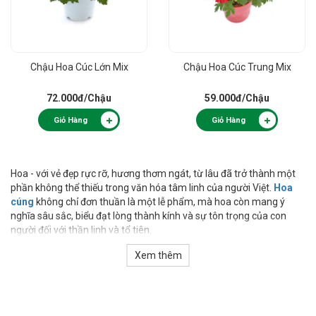
Chậu Hoa Cúc Lớn Mix
Chậu Hoa Cúc Trung Mix
72.000đ
/Chậu
59.000đ
/Chậu
Giỏ Hàng
Giỏ Hàng
Hoa - với vẻ đẹp rực rỡ, hương thơm ngát, từ lâu đã trở thành một
phần không thể thiếu trong văn hóa tâm linh của người Việt.
Hoa
cúng
không chỉ đơn thuần là một lễ phẩm, mà hoa còn mang ý
nghĩa sâu sắc, biểu đạt lòng thành kính và sự tôn trọng của con
người đối với thần linh và tổ tiên.
Xem thêm
Từ những bông Sen tinh khiết, những cành Mai vàng rực trong
ngày Tết, cho đến những bông hoa Cúc tươi mới, mỗi loại hoa được
dùng để dâng cúng đều thể hiện một thông điệp tinh thần riêng
biệt.