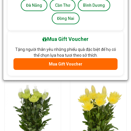
Đà Nẵng
Cần Thơ
Bình Dương
Đồng Nai
Mua Gift Voucher
Hoa Lily Kép Màu Hồng 4F+
Hoa Cúc Đơn Màu Hồng
Tặng người thân yêu những phiếu quà đặc biệt để họ có
219.000đ
/Bó
98.000đ
/Bó
thể chọn lựa hoa tươi theo sở thích.
Giỏ Hàng
Giỏ Hàng
Mua Gift Voucher