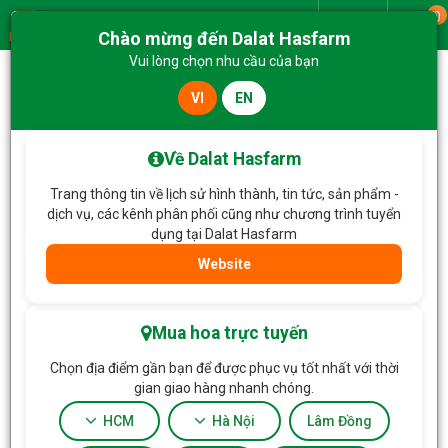
0
Giao từ
Chào mừng đến Dalat Hasfarm
Menu
Vui lòng chọn nhu cầu của bạn
VI
EN
Về Dalat Hasfarm
Trang thông tin về lịch sử hình thành, tin tức, sản phẩm -
dịch vụ, các kênh phân phối cũng như chương trình tuyển
Trang chủ
Hoa Cúng
dụng tại Dalat Hasfarm
Website
Lọc
Mua hoa trực tuyến
Chọn địa điểm gần bạn để được phục vụ tốt nhất với thời
gian giao hàng nhanh chóng.
HCM
Hà Nội
Lâm Đồng