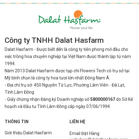
Bài viết sau đây sẽ giúp bạn hiểu rõ hơn về
dâng hoa cúng - một
nét đặc trưng trong văn hóa Việt Nam
, từ ý nghĩa tinh thần, cách
chọn, cho đến các loại hoa được ưa chuộng trong nghi lễ.
Thờ cúng trong văn hóa người Việt
Công ty TNHH Dalat Hasfarm
Dalat Hasfarm - Được biết đến là công ty tiên phong mở đầu cho
Thờ nghĩa là gì?
việc
trồng hoa chuyên nghiệp tại Việt Nam được thành lập từ năm
Thờ hay Thờ Phượng là một hoạt động tâm linh nhằm thể hiện, bày
1994.
tỏ sự tôn vinh, kính trọng và nhớ ơn đối với các vị ơn trên như các vị
Năm 2013 Dalat Hasfarm được tạp chí Flowers Tech có trụ sở tại
thần linh, chư Phật, ông bà tổ tiên, tổ nghề hoặc với Tổ quốc.
Mỹ bình
chọn là công ty hoa tươi lớn nhất Đông Nam Á.
- Địa chỉ trụ sở: 450 Nguyên Tử Lực, Phường Lâm Viên - Đà Lạt,
Cúng là gì?
Tỉnh Lâm Đồng
- Giấy chứng nhận Đăng ký Doanh nghiệp số
5800000167
do Sở Kế
Cúng là dâng lễ vật lên các vị ơn trên, theo tín ngưỡng hoặc theo
hoạch và Đầu tư Tỉnh Lâm Đồng cấp ngày 07/06/1994
phong tục hoặc theo văn hóa cổ truyền. Cúng gọi đầy đủ là “Cúng
dường”, là từ của Phật giáo, được chuyển ngữ từ Tiếng Hoa là
“Cúng dưỡng”
THÔNG TIN
LIÊN HỆ
Giới thiệu Dalat Hasfarm
Email Đặt Hàng:
Cúng dưỡng:
là cung cấp, phụng dưỡng bằng tình yêu thương và