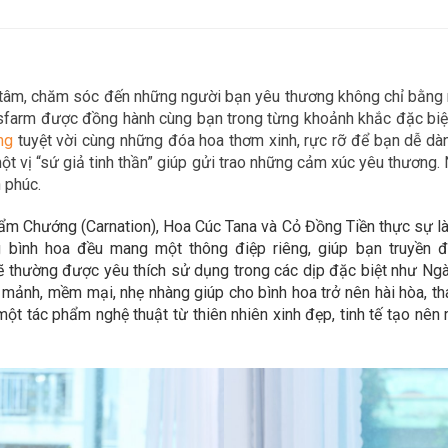
n tâm, chăm sóc đến những người bạn yêu thương không chỉ bằn
asfarm được đồng hành cùng bạn trong
từng khoảnh khắc đặc biệt
n
g
tuyệt vời cùng những đóa hoa thơm xinh, rực rỡ để bạn dễ d
t vị “sứ giả tinh thần” giúp gửi trao những cảm xúc yêu thương. 
 phúc.
m Chướng (Carnation), Hoa Cúc Tana và Cỏ Đồng Tiền thực sự là
ng bình hoa đều mang một thông điệp riêng, giúp bạn truyền 
 thường được yêu thích sử dụng trong các dịp đặc biệt như Ngày 
 mảnh, mềm mại, nhẹ nhàng giúp cho bình hoa trở nên hài hòa, th
một tác phẩm nghệ thuật từ thiên nhiên xinh đẹp, tinh tế tạo nê