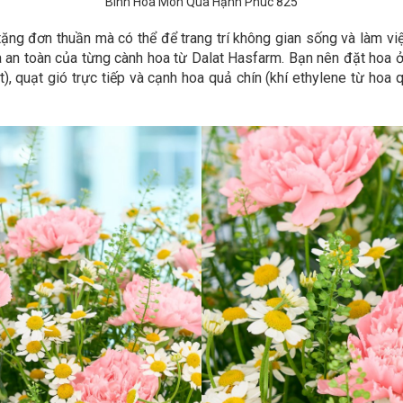
Bình Hoa Món Quà Hạnh Phúc 825
tặng đơn thuần mà có thể để trang trí không gian sống và làm vi
an toàn của từng cành hoa từ Dalat Hasfarm. Bạn nên đặt hoa ở n
iệt), quạt gió trực tiếp và cạnh hoa quả chín (khí ethylene từ h