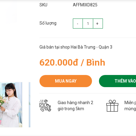
SKU
AFFMIXD825
Số lượng
-
+
Giá bán tại shop Hai Bà Trưng - Quận 3
620.000đ / Bình
MUA NGAY
THÊM VÀO
Giao hàng nhanh 2
Miễn p
giờ trong 5km
mừn