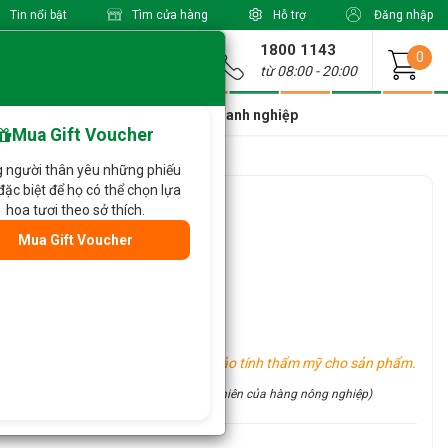
Tin nổi bật
Tìm cửa hàng
Hỗ trợ
Đăng nhập
1800 1143
Giao từ
0
từ 08:00 - 20:00
a Xinh Giá Tốt
Dành cho doanh nghiệp
Mua Gift Voucher
 người thân yêu những phiếu
đặc biệt để họ có thể chọn lựa
úc 825
hoa tươi theo sở thích.
Mua Gift Voucher
oa khác tùy vào tình hình thực tế.
u vực khác nhau, tuy nhiên vẫn đảm bảo tính thẩm mỹ cho sản phẩm.
site (đặc điểm thủ công và tính chất tự nhiên của hàng nông nghiệp)