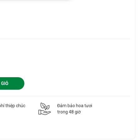
 GIỎ
hí thiệp chúc
Đảm bảo hoa tươi
g
trong 48 giờ