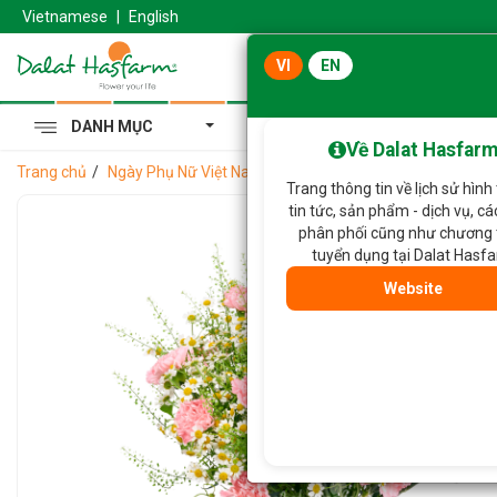
Vietnamese
|
English
VI
EN
DANH MỤC
Cẩm Tú Cầu Hoàng Gia
Về Dalat Hasfar
Trang chủ
Ngày Phụ Nữ Việt Nam 20-10
Bình Hoa Món Quà Hạnh
Trang thông tin về lịch sử hình
tin tức, sản phẩm - dịch vụ, c
phân phối cũng như chương 
tuyển dụng tại Dalat Hasf
Website