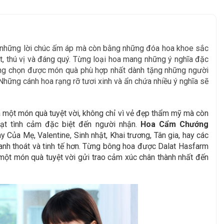
g những lời chúc ấm áp mà còn bằng những đóa hoa khoe sắc
, thú vị và đáng quý. Từng loại hoa mang những ý nghĩa đặc
àng chọn được món quà phù hợp nhất dành tặng những người
Những cánh hoa rạng rỡ tươi xinh và ẩn chứa nhiều ý nghĩa sẽ
 một món quà tuyệt vời, không chỉ vì vẻ đẹp thẩm mỹ mà còn
đạt tình cảm đặc biệt đến người nhận.
Hoa Cẩm Chướng
Của Mẹ, Valentine, Sinh nhật, Khai trương, Tân gia, hay các
anh thoát và tinh tế hơn. Từng bông hoa được Dalat Hasfarm
n một món quà tuyệt vời gửi trao cảm xúc chân thành nhất đến