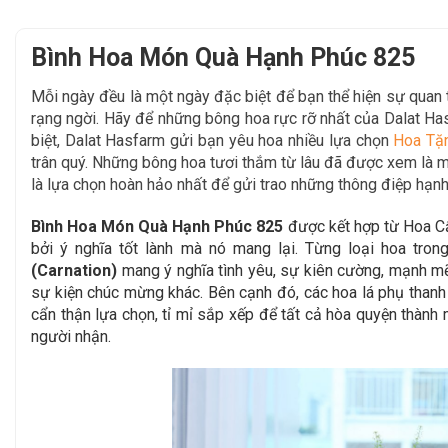
Bình Hoa Món Quà Hạnh Phúc 825
Mỗi ngày đều là một ngày đặc biệt để bạn thể hiện sự qua
rạng ngời. Hãy để
những bông hoa rực rỡ nhất của Dalat H
biệt, Dalat Hasfarm gửi bạn yêu hoa nhiều lựa chọn
Hoa Tặ
trân quý. Những bông hoa tươi thắm từ lâu đã được xem là mộ
là lựa chọn hoàn hảo nhất để gửi trao những thông điệp hạnh
Bình Hoa Món Quà Hạnh Phúc 825
được kết hợp từ Hoa Cẩ
bởi ý nghĩa tốt lành mà nó mang lại. Từng loại hoa tro
(Carnation)
mang ý nghĩa tình yêu, sự kiên cường, mạnh mẽ
sự kiện chúc mừng khác. Bên cạnh đó, các hoa lá phụ thanh
cẩn thận lựa chọn, tỉ mỉ sắp xếp để tất cả hòa quyện thành 
người nhận.