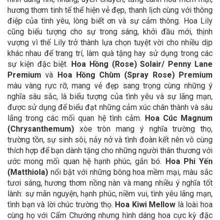
hương thơm tinh tế thể hiện vẻ đẹp, thanh lịch cùng với thông
điệp của tình yêu, lòng biết ơn và sự cảm thông. Hoa Lily
cũng biểu tượng cho sự trong sáng, khởi đầu mới, thịnh
vượng vì thế Lily trở thành lựa chọn tuyệt vời cho nhiều dịp
khác nhau để trang trí, làm quà tặng hay sử dụng trong các
sự kiện đặc biệt.
Hoa Hồng (Rose) Solair/ Penny Lane
Premium
và
Hoa Hồng Chùm (Spray Rose) Premium
màu vàng rực rỡ, mang vẻ đẹp sang trọng cùng những ý
nghĩa sâu sắc, là biểu tượng của tình yêu và sự lãng mạn,
được sử dụng để biểu đạt những cảm xúc chân thành và sâu
lắng trong các mối quan hệ tình cảm.
Hoa Cúc Magnum
(Chrysanthemum)
xòe tròn mang ý nghĩa trường thọ,
trường tồn, sự sinh sôi, nảy nở và tình đoàn kết nên vô cùng
thích hợp để bạn dành tặng cho những người thân thương với
ước mong mối quan hệ hạnh phúc, gắn bó.
Hoa Phi Yến
(Matthiola)
nổi bật với những bông hoa mềm mại, màu sắc
tươi sáng, hương thơm nồng nàn và mang nhiều ý nghĩa tốt
lành: sự mãn nguyện, hạnh phúc, niềm vui, tình yêu lãng mạn,
tình bạn và lời chúc trường thọ.
Hoa Kiwi Mellow
là loài hoa
cùng họ với Cẩm Chướng nhưng hình dáng hoa cực kỳ đặc