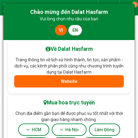
0
Giao từ
Chào mừng đến Dalat Hasfarm
Menu
Vui lòng chọn nhu cầu của bạn
VI
EN
Trang chủ
Bình Hoa
Bình Hoa Ngày Mới An Nhiên 327
Về Dalat Hasfarm
Trang thông tin về lịch sử hình thành, tin tức, sản phẩm -
dịch vụ, các kênh phân phối cũng như chương trình tuyển
dụng tại Dalat Hasfarm
Website
Mua hoa trực tuyến
Chọn địa điểm gần bạn để được phục vụ tốt nhất với thời
gian giao hàng nhanh chóng.
HCM
Hà Nội
Lâm Đồng