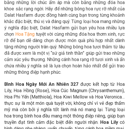
bằng những lời chúc ấm áp mà còn bằng những đóa hoa
khoe sắc rạng ngời. Hãy để
những bông hoa rực rỡ nhất của
Dalat Hasfarm được đồng hành cùng bạn trong
từng khoảnh
khắc đặc biệt, thú vị và đáng quý. Từng loại hoa mang những
ý nghĩa đặc biệt, Dalat Hasfarm gửi bạn yêu hoa nhiều lựa
chọn
Hoa Tặn
g
tuyệt vời cùng những đóa hoa thơm xinh, rực
rỡ để bạn dễ dàng chọn được món quà phù hợp nhất dành
tặng những người trân quý. Những bông hoa tươi thắm từ lâu
đã được xem là một vị “sứ giả tinh thần” giúp gửi trao những
cảm xúc yêu thương. Những cánh hoa rạng rỡ tươi xinh và ẩn
chứa nhiều ý nghĩa sẽ là lựa chọn hoàn hảo nhất để gửi trao
những thông điệp hạnh phúc.
Bình Hoa Ngày Mới An Nhiên 327
được kết hợp từ Hoa
Lily, Hoa Hồng (Rose), Hoa Cúc Magnum (Chrysanthemum),
Hoa Phi Yến (Matthiola), Hoa Kiwi Mellow và Hoa Veronica…
thực sự là một món quà tuyệt vời, không chỉ vì vẻ đẹp thẩm
mỹ mà còn bởi ý nghĩa tốt lành mà nó mang lại. Từng loại
hoa trong bình hoa đều mang một thông điệp riêng, giúp bạn
truyền đạt tình cảm đặc biệt đến người nhận.
Hoa Lily
có
hình dáng nhẹ nhàng, uyển chuyển, từng cánh hoa mềm mại,