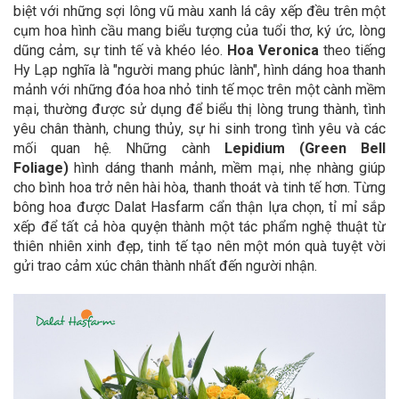
biệt với những sợi lông vũ màu xanh lá cây xếp đều trên một
cụm hoa hình cầu mang biểu tượng của tuổi thơ, ký ức, lòng
dũng cảm, sự tinh tế và khéo léo.
Hoa Veronica
theo tiếng
Hy Lạp nghĩa là "người mang phúc lành", hình dáng hoa thanh
mảnh với những đóa hoa nhỏ tinh tế mọc trên một cành mềm
mại, thường được sử dụng để biểu thị lòng trung thành, tình
yêu chân thành, chung thủy, sự hi sinh trong tình yêu và các
mối quan hệ. Những cành
Lepidium (Green Bell
Foliage)
hình dáng thanh mảnh, mềm mại, nhẹ nhàng giúp
cho bình hoa trở nên hài hòa, thanh thoát và tinh tế hơn. Từng
bông hoa được Dalat Hasfarm cẩn thận lựa chọn, tỉ mỉ sắp
xếp để tất cả hòa quyện thành một tác phẩm nghệ thuật từ
thiên nhiên xinh đẹp, tinh tế tạo nên một món quà tuyệt vời
gửi trao cảm xúc chân thành nhất đến người nhận.