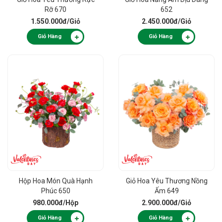
Rỡ 670
652
1.550.000đ
/Giỏ
2.450.000đ
/Giỏ
Giỏ Hàng
Giỏ Hàng
Hộp Hoa Món Quà Hạnh
Giỏ Hoa Yêu Thương Nồng
Phúc 650
Ấm 649
980.000đ
/Hộp
2.900.000đ
/Giỏ
Giỏ Hàng
Giỏ Hàng