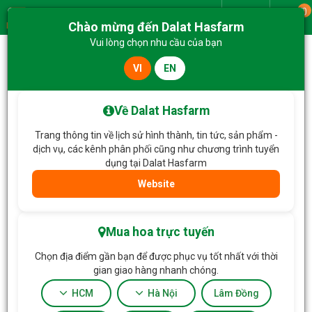
0
Giao từ
Chào mừng đến Dalat Hasfarm
Menu
Vui lòng chọn nhu cầu của bạn
VI
EN
Về Dalat Hasfarm
Trang thông tin về lịch sử hình thành, tin tức, sản phẩm -
dịch vụ, các kênh phân phối cũng như chương trình tuyển
dụng tại Dalat Hasfarm
Website
Trang chủ
Valentine
Lọc
Mua hoa trực tuyến
Chọn địa điểm gần bạn để được phục vụ tốt nhất với thời
gian giao hàng nhanh chóng.
HCM
Hà Nội
Lâm Đồng