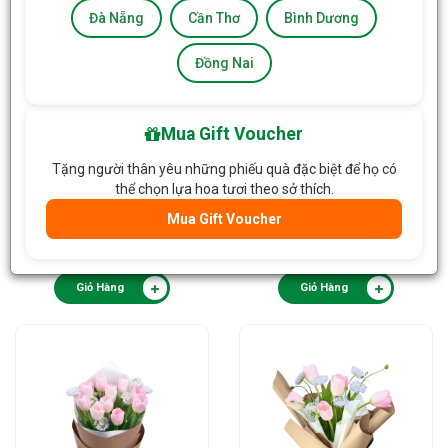
Đà Nẵng
Cần Thơ
Bình Dương
Đồng Nai
Mua Gift Voucher
Tặng người thân yêu những phiếu quà đặc biệt để họ có
thể chọn lựa hoa tươi theo sở thích.
Bó Hoa Món Quà Hạnh
Bó Hoa Tulip 814
Mua Gift Voucher
Phúc 822
790.000đ
/Bó
1.300.000đ
/Bó
Giỏ Hàng
Giỏ Hàng